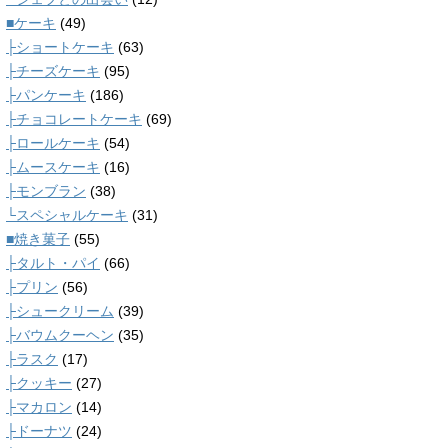
■ケーキ
(49)
├ショートケーキ
(63)
├チーズケーキ
(95)
├パンケーキ
(186)
├チョコレートケーキ
(69)
├ロールケーキ
(54)
├ムースケーキ
(16)
├モンブラン
(38)
└スペシャルケーキ
(31)
■焼き菓子
(55)
├タルト・パイ
(66)
├プリン
(56)
├シュークリーム
(39)
├バウムクーヘン
(35)
├ラスク
(17)
├クッキー
(27)
├マカロン
(14)
├ドーナツ
(24)