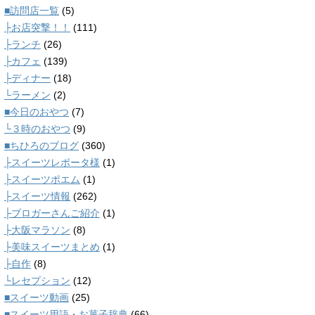
■訪問店一覧
(5)
├お店突撃！！
(111)
├ランチ
(26)
├カフェ
(139)
├ディナー
(18)
└ラーメン
(2)
■今日のおやつ
(7)
└３時のおやつ
(9)
■ちひろのブログ
(360)
├スイーツレポータ様
(1)
├スイーツポエム
(1)
├スイーツ情報
(262)
├ブロガーさんご紹介
(1)
├大阪マラソン
(8)
├美味スイーツまとめ
(1)
├自作
(8)
└レセプション
(12)
■スイーツ動画
(25)
■スイーツ用語・お菓子辞典
(66)