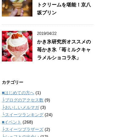
トクリームを堪能！京八
坂プリン
2019/04/22
かき氷研究所オススメの
苺かき氷「苺ミルクキャ
ラメルショコラ氷」
カテゴリー
■はじめての方へ
(1)
├ブログのアクセス数
(9)
├おいしいメルマガ
(3)
└スイーツランキング
(24)
■イベント
(268)
├スイーツブラザーズ
(2)
└シェフとの出会い
(12)