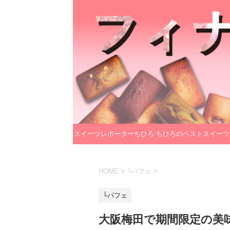
スイーツレポーターちひろ
ちひろのベストスイーツ
のプロフィール
レクション
HOME
>
└パフェ
>
└パフェ
大阪梅田で期間限定の美