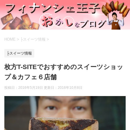
HOME
>
├スイーツ情報
>
├スイーツ情報
枚方T-SITEでおすすめのスイーツショッ
プ＆カフェ６店舗
投稿日：2016年5月19日 更新日：
2016年10月8日