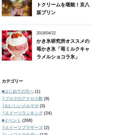
トクリームを堪能！京八
坂プリン
2019/04/22
かき氷研究所オススメの
苺かき氷「苺ミルクキャ
ラメルショコラ氷」
カテゴリー
■はじめての方へ
(1)
├ブログのアクセス数
(9)
├おいしいメルマガ
(3)
└スイーツランキング
(24)
■イベント
(268)
├スイーツブラザーズ
(2)
└シェフとの出会い
(12)