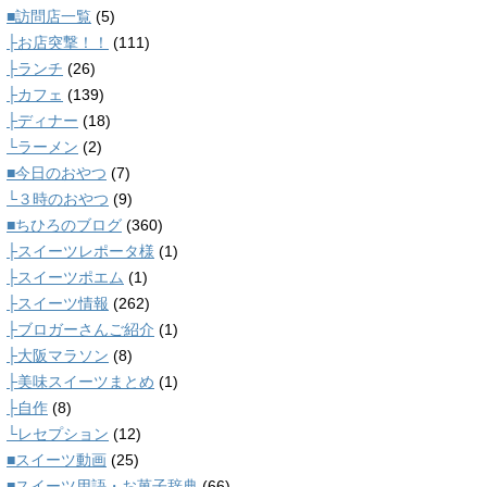
■訪問店一覧
(5)
├お店突撃！！
(111)
├ランチ
(26)
├カフェ
(139)
├ディナー
(18)
└ラーメン
(2)
■今日のおやつ
(7)
└３時のおやつ
(9)
■ちひろのブログ
(360)
├スイーツレポータ様
(1)
├スイーツポエム
(1)
├スイーツ情報
(262)
├ブロガーさんご紹介
(1)
├大阪マラソン
(8)
├美味スイーツまとめ
(1)
├自作
(8)
└レセプション
(12)
■スイーツ動画
(25)
■スイーツ用語・お菓子辞典
(66)