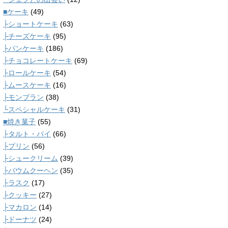
■ケーキ
(49)
├ショートケーキ
(63)
├チーズケーキ
(95)
├パンケーキ
(186)
├チョコレートケーキ
(69)
├ロールケーキ
(54)
├ムースケーキ
(16)
├モンブラン
(38)
└スペシャルケーキ
(31)
■焼き菓子
(55)
├タルト・パイ
(66)
├プリン
(56)
├シュークリーム
(39)
├バウムクーヘン
(35)
├ラスク
(17)
├クッキー
(27)
├マカロン
(14)
├ドーナツ
(24)