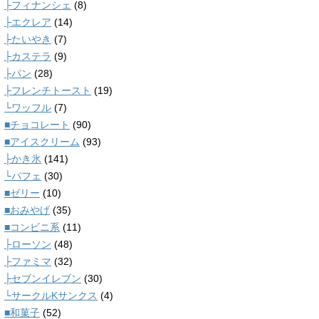
├フィナンシェ
(8)
├エクレア
(14)
├たいやき
(7)
├カステラ
(9)
├パン
(28)
├フレンチトースト
(19)
└ワッフル
(7)
■チョコレート
(90)
■アイスクリーム
(93)
├かき氷
(141)
└パフェ
(30)
■ゼリー
(10)
■おみやげ
(35)
■コンビニ系
(11)
├ローソン
(48)
├ファミマ
(32)
├セブンイレブン
(30)
└サークルKサンクス
(4)
■和菓子
(52)