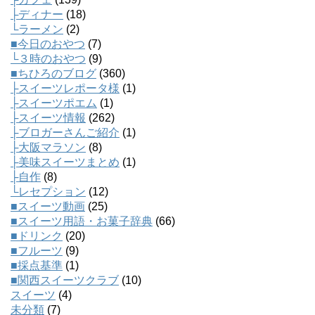
├ディナー
(18)
└ラーメン
(2)
■今日のおやつ
(7)
└３時のおやつ
(9)
■ちひろのブログ
(360)
├スイーツレポータ様
(1)
├スイーツポエム
(1)
├スイーツ情報
(262)
├ブロガーさんご紹介
(1)
├大阪マラソン
(8)
├美味スイーツまとめ
(1)
├自作
(8)
└レセプション
(12)
■スイーツ動画
(25)
■スイーツ用語・お菓子辞典
(66)
■ドリンク
(20)
■フルーツ
(9)
■採点基準
(1)
■関西スイーツクラブ
(10)
スイーツ
(4)
未分類
(7)