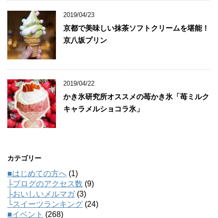
2019/04/23
京都で美味しい抹茶ソフトクリームを堪能！
京八坂プリン
2019/04/22
かき氷研究所オススメの苺かき氷「苺ミルク
キャラメルショコラ氷」
カテゴリー
■はじめての方へ
(1)
├ブログのアクセス数
(9)
├おいしいメルマガ
(3)
└スイーツランキング
(24)
■イベント
(268)