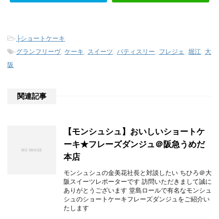
-
├ショートケーキ
-
グランフリーヴ
,
ケーキ
,
スイーツ
,
パティスリー
,
フレジェ
,
堀江
,
大
阪
関連記事
【モンシュシュ】おいしいショートケ
ーキ★フレーズダンジュ＠阪急うめだ
本店
モンシュシュの金美花社長と対談したい ちひろ＠大
阪スイーツレポーターです 訪問いただきまして誠に
ありがとうございます 堂島ロールで有名なモンシュ
シュのショートケーキフレーズダンジュをご紹介い
たします