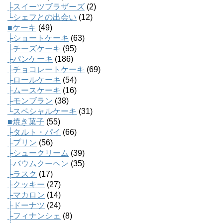
├スイーツブラザーズ
(2)
└シェフとの出会い
(12)
■ケーキ
(49)
├ショートケーキ
(63)
├チーズケーキ
(95)
├パンケーキ
(186)
├チョコレートケーキ
(69)
├ロールケーキ
(54)
├ムースケーキ
(16)
├モンブラン
(38)
└スペシャルケーキ
(31)
■焼き菓子
(55)
├タルト・パイ
(66)
├プリン
(56)
├シュークリーム
(39)
├バウムクーヘン
(35)
├ラスク
(17)
├クッキー
(27)
├マカロン
(14)
├ドーナツ
(24)
├フィナンシェ
(8)