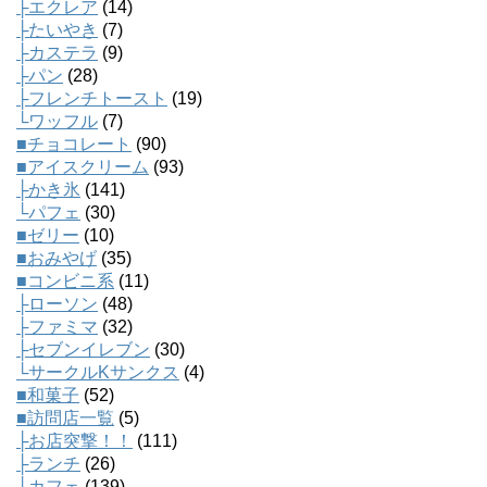
├エクレア
(14)
├たいやき
(7)
├カステラ
(9)
├パン
(28)
├フレンチトースト
(19)
└ワッフル
(7)
■チョコレート
(90)
■アイスクリーム
(93)
├かき氷
(141)
└パフェ
(30)
■ゼリー
(10)
■おみやげ
(35)
■コンビニ系
(11)
├ローソン
(48)
├ファミマ
(32)
├セブンイレブン
(30)
└サークルKサンクス
(4)
■和菓子
(52)
■訪問店一覧
(5)
├お店突撃！！
(111)
├ランチ
(26)
├カフェ
(139)