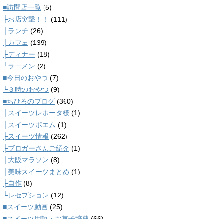
■訪問店一覧
(5)
├お店突撃！！
(111)
├ランチ
(26)
├カフェ
(139)
├ディナー
(18)
└ラーメン
(2)
■今日のおやつ
(7)
└３時のおやつ
(9)
■ちひろのブログ
(360)
├スイーツレポータ様
(1)
├スイーツポエム
(1)
├スイーツ情報
(262)
├ブロガーさんご紹介
(1)
├大阪マラソン
(8)
├美味スイーツまとめ
(1)
├自作
(8)
└レセプション
(12)
■スイーツ動画
(25)
■スイーツ用語・お菓子辞典
(66)