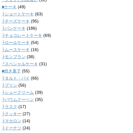
■ケーキ
(49)
├ショートケーキ
(63)
├チーズケーキ
(95)
├パンケーキ
(186)
├チョコレートケーキ
(69)
├ロールケーキ
(54)
├ムースケーキ
(16)
├モンブラン
(38)
└スペシャルケーキ
(31)
■焼き菓子
(55)
├タルト・パイ
(66)
├プリン
(56)
├シュークリーム
(39)
├バウムクーヘン
(35)
├ラスク
(17)
├クッキー
(27)
├マカロン
(14)
├ドーナツ
(24)