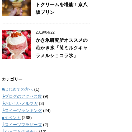
トクリームを堪能！京八
坂プリン
2019/04/22
かき氷研究所オススメの
苺かき氷「苺ミルクキャ
ラメルショコラ氷」
カテゴリー
■はじめての方へ
(1)
├ブログのアクセス数
(9)
├おいしいメルマガ
(3)
└スイーツランキング
(24)
■イベント
(268)
├スイーツブラザーズ
(2)
└シェフとの出会い
(12)