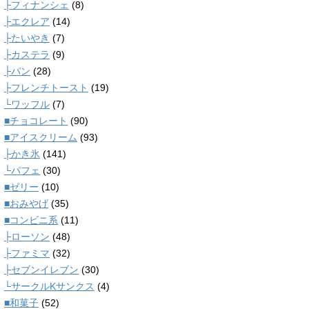
├フィナンシェ
(8)
├エクレア
(14)
├たいやき
(7)
├カステラ
(9)
├パン
(28)
├フレンチトースト
(19)
└ワッフル
(7)
■チョコレート
(90)
■アイスクリーム
(93)
├かき氷
(141)
└パフェ
(30)
■ゼリー
(10)
■おみやげ
(35)
■コンビニ系
(11)
├ローソン
(48)
├ファミマ
(32)
├セブンイレブン
(30)
└サークルKサンクス
(4)
■和菓子
(52)