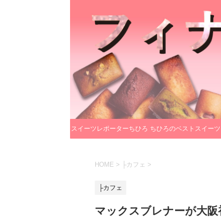
スイーツレポーターちひろ
ちひろのベストスイーツ
のプロフィール
レクション
HOME
>
├カフェ
>
├カフェ
マックスブレナーが大阪