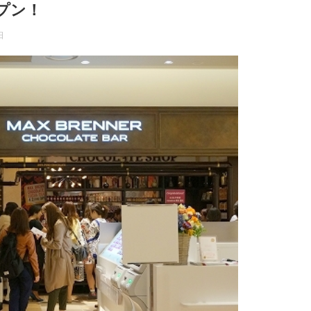
プン！
日