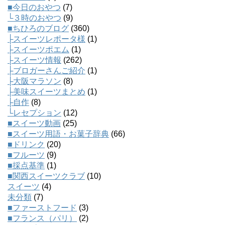
■今日のおやつ
(7)
└３時のおやつ
(9)
■ちひろのブログ
(360)
├スイーツレポータ様
(1)
├スイーツポエム
(1)
├スイーツ情報
(262)
├ブロガーさんご紹介
(1)
├大阪マラソン
(8)
├美味スイーツまとめ
(1)
├自作
(8)
└レセプション
(12)
■スイーツ動画
(25)
■スイーツ用語・お菓子辞典
(66)
■ドリンク
(20)
■フルーツ
(9)
■採点基準
(1)
■関西スイーツクラブ
(10)
スイーツ
(4)
未分類
(7)
■ファーストフード
(3)
■フランス（パリ）
(2)