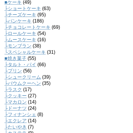
■ケーキ
(49)
├ショートケーキ
(63)
├チーズケーキ
(95)
├パンケーキ
(186)
├チョコレートケーキ
(69)
├ロールケーキ
(54)
├ムースケーキ
(16)
├モンブラン
(38)
└スペシャルケーキ
(31)
■焼き菓子
(55)
├タルト・パイ
(66)
├プリン
(56)
├シュークリーム
(39)
├バウムクーヘン
(35)
├ラスク
(17)
├クッキー
(27)
├マカロン
(14)
├ドーナツ
(24)
├フィナンシェ
(8)
├エクレア
(14)
├たいやき
(7)