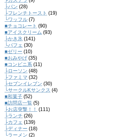
├カステラ
(9)
├パン
(28)
├フレンチトースト
(19)
└ワッフル
(7)
■チョコレート
(90)
■アイスクリーム
(93)
├かき氷
(141)
└パフェ
(30)
■ゼリー
(10)
■おみやげ
(35)
■コンビニ系
(11)
├ローソン
(48)
├ファミマ
(32)
├セブンイレブン
(30)
└サークルKサンクス
(4)
■和菓子
(52)
■訪問店一覧
(5)
├お店突撃！！
(111)
├ランチ
(26)
├カフェ
(139)
├ディナー
(18)
└ラーメン
(2)