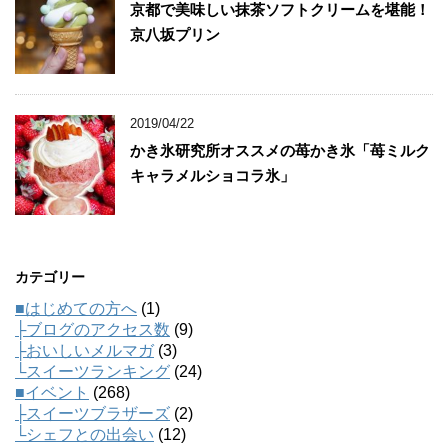
京都で美味しい抹茶ソフトクリームを堪能！
京八坂プリン
2019/04/22
かき氷研究所オススメの苺かき氷「苺ミルク
キャラメルショコラ氷」
カテゴリー
■はじめての方へ
(1)
├ブログのアクセス数
(9)
├おいしいメルマガ
(3)
└スイーツランキング
(24)
■イベント
(268)
├スイーツブラザーズ
(2)
└シェフとの出会い
(12)