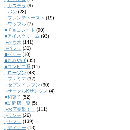
├カステラ
(9)
├パン
(28)
├フレンチトースト
(19)
└ワッフル
(7)
■チョコレート
(90)
■アイスクリーム
(93)
├かき氷
(141)
└パフェ
(30)
■ゼリー
(10)
■おみやげ
(35)
■コンビニ系
(11)
├ローソン
(48)
├ファミマ
(32)
├セブンイレブン
(30)
└サークルKサンクス
(4)
■和菓子
(52)
■訪問店一覧
(5)
├お店突撃！！
(111)
├ランチ
(26)
├カフェ
(139)
├ディナー
(18)