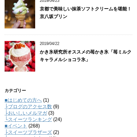
2019/04/23
京都で美味しい抹茶ソフトクリームを堪能！
京八坂プリン
2019/04/22
かき氷研究所オススメの苺かき氷「苺ミルク
キャラメルショコラ氷」
カテゴリー
■はじめての方へ
(1)
├ブログのアクセス数
(9)
├おいしいメルマガ
(3)
└スイーツランキング
(24)
■イベント
(268)
├スイーツブラザーズ
(2)