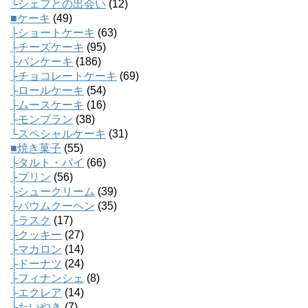
└シェフとの出会い
(12)
■ケーキ
(49)
├ショートケーキ
(63)
├チーズケーキ
(95)
├パンケーキ
(186)
├チョコレートケーキ
(69)
├ロールケーキ
(54)
├ムースケーキ
(16)
├モンブラン
(38)
└スペシャルケーキ
(31)
■焼き菓子
(55)
├タルト・パイ
(66)
├プリン
(56)
├シュークリーム
(39)
├バウムクーヘン
(35)
├ラスク
(17)
├クッキー
(27)
├マカロン
(14)
├ドーナツ
(24)
├フィナンシェ
(8)
├エクレア
(14)
├たいやき
(7)