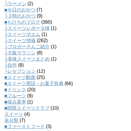
└ラーメン
(2)
■今日のおやつ
(7)
└３時のおやつ
(9)
■ちひろのブログ
(360)
├スイーツレポータ様
(1)
├スイーツポエム
(1)
├スイーツ情報
(262)
├ブロガーさんご紹介
(1)
├大阪マラソン
(8)
├美味スイーツまとめ
(1)
├自作
(8)
└レセプション
(12)
■スイーツ動画
(25)
■スイーツ用語・お菓子辞典
(66)
■ドリンク
(20)
■フルーツ
(9)
■採点基準
(1)
■関西スイーツクラブ
(10)
スイーツ
(4)
未分類
(7)
■ファーストフード
(3)