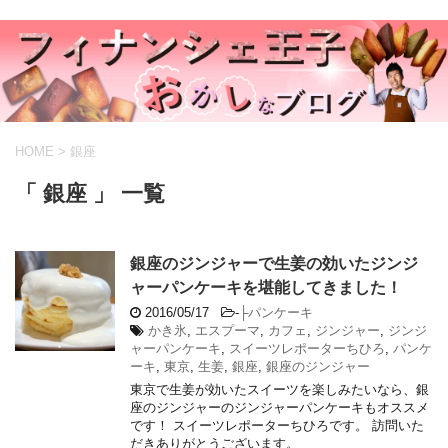
HOME
>
銀座
「 銀座 」 一覧
銀座のジンジャーで生姜の効いたジンジ
ャーパンケーキを堪能してきました！
2016/05/17
-
├パンケーキ
かき氷
,
エスプーマ
,
カフェ
,
ジンジャー
,
ジンジ
ャーパンケーキ
,
スイーツレポーターちひろ
,
パンケ
ーキ
,
東京
,
生姜
,
銀座
,
銀座のジンジャー
東京で生姜が効いたスイーツを楽しみたいなら、銀
座のジンジャーのジンジャーパンケーキもオススメ
です！ スイーツレポーターちひろです。 訪問いた
だきありがとうございます。