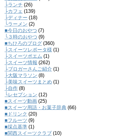
├ランチ
(26)
├カフェ
(139)
├ディナー
(18)
└ラーメン
(2)
■今日のおやつ
(7)
└３時のおやつ
(9)
■ちひろのブログ
(360)
├スイーツレポータ様
(1)
├スイーツポエム
(1)
├スイーツ情報
(262)
├ブロガーさんご紹介
(1)
├大阪マラソン
(8)
├美味スイーツまとめ
(1)
├自作
(8)
└レセプション
(12)
■スイーツ動画
(25)
■スイーツ用語・お菓子辞典
(66)
■ドリンク
(20)
■フルーツ
(9)
■採点基準
(1)
■関西スイーツクラブ
(10)