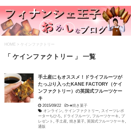
HOME
>
ケインファクトリー
「 ケインファクトリー 」 一覧
手土産にもオススメ！ドライフルーツが
たっぷり入ったKANE FACTORY（ケイ
ンファクトリー）の英国式フルーツケー
キ
2015/09/22
-
■焼き菓子
オンライン
,
ケインファクトリー
,
スイーツレポ
ーターちひろ
,
ドライフルーツ
,
フルーツケーキ
,
プ
レゼント
,
手土産
,
焼き菓子
,
英国式フルーツケーキ
,
通販