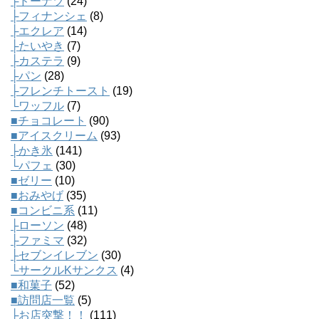
├ドーナツ
(24)
├フィナンシェ
(8)
├エクレア
(14)
├たいやき
(7)
├カステラ
(9)
├パン
(28)
├フレンチトースト
(19)
└ワッフル
(7)
■チョコレート
(90)
■アイスクリーム
(93)
├かき氷
(141)
└パフェ
(30)
■ゼリー
(10)
■おみやげ
(35)
■コンビニ系
(11)
├ローソン
(48)
├ファミマ
(32)
├セブンイレブン
(30)
└サークルKサンクス
(4)
■和菓子
(52)
■訪問店一覧
(5)
├お店突撃！！
(111)