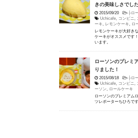
きの美味しさでし
2015/09/20
-
├ロ
Uchicafe
,
コンビニ
,
ーキ
,
レモンケーキ
,
ロ
レモンケーキが大好き
ケーキがオススメです！
います。
ローソンのプレミ
りました！
2015/08/18
-
├ロ
Uchicafe
,
コンビニ
,
ーソン
,
ロールケーキ
ローソンのプレミアムロ
ツレポーターちひろです