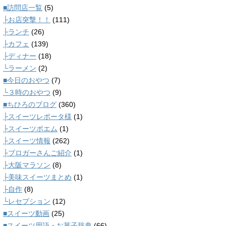
■訪問店一覧
(5)
├お店突撃！！
(111)
├ランチ
(26)
├カフェ
(139)
├ディナー
(18)
└ラーメン
(2)
■今日のおやつ
(7)
└３時のおやつ
(9)
■ちひろのブログ
(360)
├スイーツレポータ様
(1)
├スイーツポエム
(1)
├スイーツ情報
(262)
├ブロガーさんご紹介
(1)
├大阪マラソン
(8)
├美味スイーツまとめ
(1)
├自作
(8)
└レセプション
(12)
■スイーツ動画
(25)
■スイーツ用語・お菓子辞典
(66)