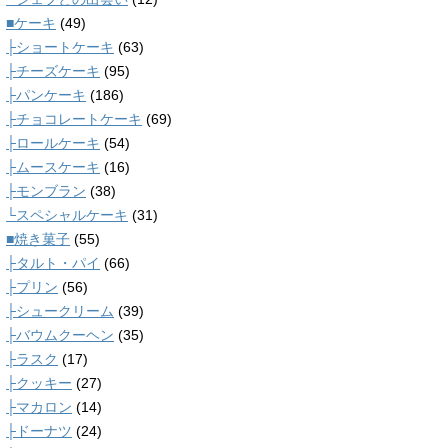
■ケーキ
(49)
├ショートケーキ
(63)
├チーズケーキ
(95)
├パンケーキ
(186)
├チョコレートケーキ
(69)
├ロールケーキ
(54)
├ムースケーキ
(16)
├モンブラン
(38)
└スペシャルケーキ
(31)
■焼き菓子
(55)
├タルト・パイ
(66)
├プリン
(56)
├シュークリーム
(39)
├バウムクーヘン
(35)
├ラスク
(17)
├クッキー
(27)
├マカロン
(14)
├ドーナツ
(24)