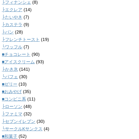
├フィナンシェ
(8)
├エクレア
(14)
├たいやき
(7)
├カステラ
(9)
├パン
(28)
├フレンチトースト
(19)
└ワッフル
(7)
■チョコレート
(90)
■アイスクリーム
(93)
├かき氷
(141)
└パフェ
(30)
■ゼリー
(10)
■おみやげ
(35)
■コンビニ系
(11)
├ローソン
(48)
├ファミマ
(32)
├セブンイレブン
(30)
└サークルKサンクス
(4)
■和菓子
(52)