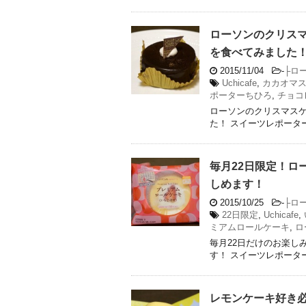
ローソンのクリス
を食べてみました
2015/11/04
-
├ロ
Uchicafe
,
カカオマ
ポーターちひろ
,
チョコ
ローソンのクリスマス
た！ スイーツレポータ
毎月22日限定！ロ
しめます！
2015/10/25
-
├ロ
22日限定
,
Uchicafe
,
ミアムロールケーキ
,
ロ
毎月22日だけのお楽し
す！ スイーツレポータ
レモンケーキ好き