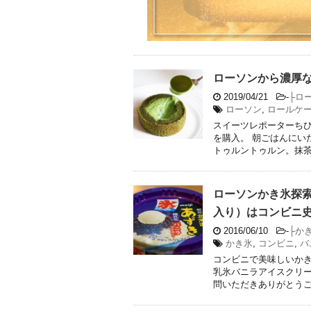
ローソンから濃厚
2019/04/21
-
├ロ
ローソン
,
ロールケ
スイーツレポーターちひ
を購入。 朝ごはんにい
トゥルントゥルン。抹茶の
ローソンかき氷探
入り）はコンビニ
2016/06/10
-
├か
かき氷
,
コンビニ
,
バ
コンビニで美味しいか
乳氷バニラアイスクリー
問いただきありがとう