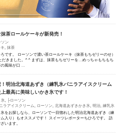
な抹茶ロールケーキが新発売！
ーソン
ーキ
,
抹茶
ろです。 ローソンで濃い茶ロールケーキ（抹茶もちゼリーのせ）
ただきました。^ ^ まずは、抹茶もちゼリーを…めっちゃもちもち
風味が口 ...
索！明治北海道あずき（練乳氷バニラアイスクリーム
史上最高に美味しいかき氷です！
き氷
,
├ローソン
ニラアイスクリーム
,
ローソン
,
北海道あずきかき氷
,
明治
,
練乳氷
き氷をお探しなら、ローソンで一目惚れした明治北海道あずき（練
ム入り）もオススメです！ スイーツレポーターちひろです。 訪
ございます。