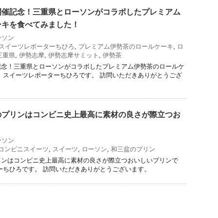
開催記念！三重県とローソンがコラボしたプレミアム
ーキを食べてみました！
ーソン
スイーツレポーターちひろ
,
プレミアム伊勢茶のロールケーキ
,
ロ
三重県
,
伊勢志摩
,
伊勢志摩サミット
,
伊勢茶
記念！三重県とローソンがコラボしたプレミアム伊勢茶のロールケ
 スイーツレポーターちひろです。 訪問いただきありがとうござ
のプリンはコンビニ史上最高に素材の良さが際立つお
！
ーソン
コンビニスイーツ
,
スイーツ
,
ローソン
,
和三盆のプリン
リンはコンビニ史上最高に素材の良さが際立つおいしいプリンで
ーちひろです。 訪問いただきありがとうございます。