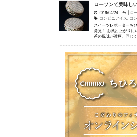
ローソンで美味し
2019/04/24
-
├ロ
コンビニアイス
,
コ
スイーツレポーターちひ
発見！ お風呂上がりに
茶の風味が濃厚。同じくサ