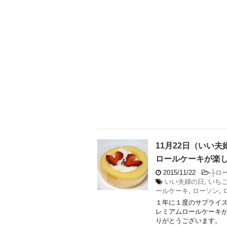
11月22日（いい
ロールケーキが楽
2015/11/22
-
├ロ
いい夫婦の日
,
いち
ールケーキ
,
ローソン
,
１年に１度のサプライズ
レミアムロールケーキが
りがとうございます。