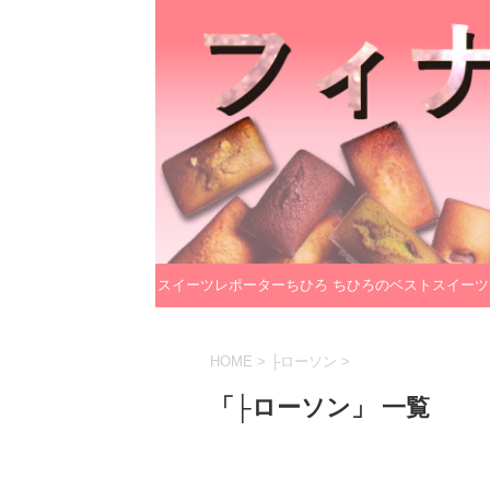
スイーツレポーターちひろ
ちひろのベストスイーツ
のプロフィール
レクション
HOME
>
├ローソン
>
「├ローソン」 一覧