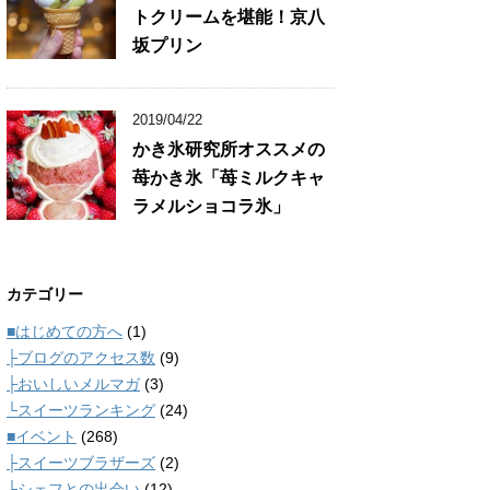
トクリームを堪能！京八
坂プリン
2019/04/22
かき氷研究所オススメの
苺かき氷「苺ミルクキャ
ラメルショコラ氷」
カテゴリー
■はじめての方へ
(1)
├ブログのアクセス数
(9)
├おいしいメルマガ
(3)
└スイーツランキング
(24)
■イベント
(268)
├スイーツブラザーズ
(2)
└シェフとの出会い
(12)