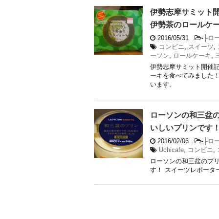
伊勢志摩サミット
伊勢茶のロールケ
2016/05/31
-
├ロ
コンビニ
,
スイーツ
,
ーソン
,
ロールケーキ
,
伊勢志摩サミット開催
ーキを食べてみました！
います。
ローソンの和三盆
いしいプリンです
2016/02/06
-
├ロ
Uchicafe
,
コンビニ
,
ローソンの和三盆のプ
す！ スイーツレポータ