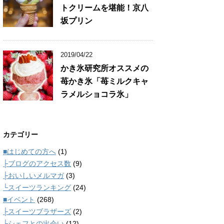
トクリームを堪能！京八
坂プリン
2019/04/22
かき氷研究所オススメの
苺かき氷「苺ミルクキャ
ラメルショコラ氷」
カテゴリー
■はじめての方へ
(1)
├ブログのアクセス数
(9)
├おいしいメルマガ
(3)
└スイーツランキング
(24)
■イベント
(268)
├スイーツブラザーズ
(2)
└シェフとの出会い
(12)