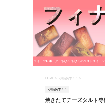
スイーツレポーターちひろ
ちひろのベストスイーツ
のプロフィール
レクション
HOME
>
├お店突撃！！
>
├お店突撃！！
焼きたてチーズタルト専