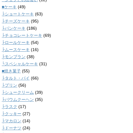
■ケーキ
(49)
├ショートケーキ
(63)
├チーズケーキ
(95)
├パンケーキ
(186)
├チョコレートケーキ
(69)
├ロールケーキ
(54)
├ムースケーキ
(16)
├モンブラン
(38)
└スペシャルケーキ
(31)
■焼き菓子
(55)
├タルト・パイ
(66)
├プリン
(56)
├シュークリーム
(39)
├バウムクーヘン
(35)
├ラスク
(17)
├クッキー
(27)
├マカロン
(14)
├ドーナツ
(24)