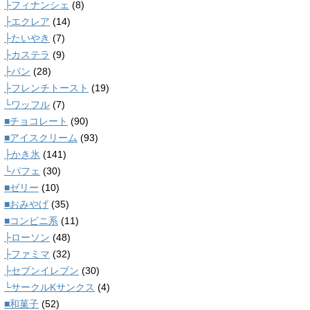
├フィナンシェ
(8)
├エクレア
(14)
├たいやき
(7)
├カステラ
(9)
├パン
(28)
├フレンチトースト
(19)
└ワッフル
(7)
■チョコレート
(90)
■アイスクリーム
(93)
├かき氷
(141)
└パフェ
(30)
■ゼリー
(10)
■おみやげ
(35)
■コンビニ系
(11)
├ローソン
(48)
├ファミマ
(32)
├セブンイレブン
(30)
└サークルKサンクス
(4)
■和菓子
(52)