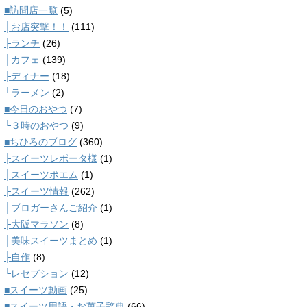
■訪問店一覧
(5)
├お店突撃！！
(111)
├ランチ
(26)
├カフェ
(139)
├ディナー
(18)
└ラーメン
(2)
■今日のおやつ
(7)
└３時のおやつ
(9)
■ちひろのブログ
(360)
├スイーツレポータ様
(1)
├スイーツポエム
(1)
├スイーツ情報
(262)
├ブロガーさんご紹介
(1)
├大阪マラソン
(8)
├美味スイーツまとめ
(1)
├自作
(8)
└レセプション
(12)
■スイーツ動画
(25)
■スイーツ用語・お菓子辞典
(66)