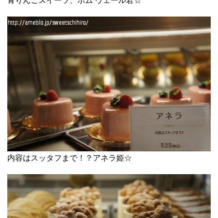
青りんごスイーツ、ポム ヴェール君☆
内容はスッタフまで！？アネラ姫☆