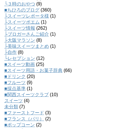
└３時のおやつ
(9)
■ちひろのブログ
(360)
├スイーツレポータ様
(1)
├スイーツポエム
(1)
├スイーツ情報
(262)
├ブロガーさんご紹介
(1)
├大阪マラソン
(8)
├美味スイーツまとめ
(1)
├自作
(8)
└レセプション
(12)
■スイーツ動画
(25)
■スイーツ用語・お菓子辞典
(66)
■ドリンク
(20)
■フルーツ
(9)
■採点基準
(1)
■関西スイーツクラブ
(10)
スイーツ
(4)
未分類
(7)
■ファーストフード
(3)
■フランス（パリ）
(2)
■ポップコーン
(2)