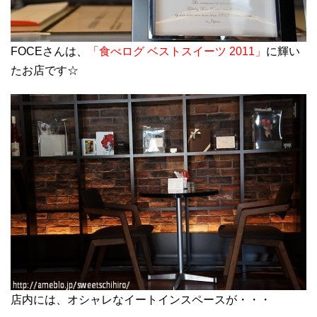
FOCEさんは
、
「食べログ ベストスイーツ 2011」
に輝い
たお店です☆
店内には、オシャレなイートインスペースが・・・