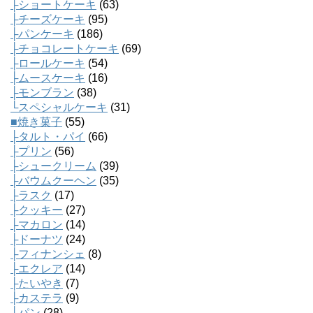
├ショートケーキ
(63)
├チーズケーキ
(95)
├パンケーキ
(186)
├チョコレートケーキ
(69)
├ロールケーキ
(54)
├ムースケーキ
(16)
├モンブラン
(38)
└スペシャルケーキ
(31)
■焼き菓子
(55)
├タルト・パイ
(66)
├プリン
(56)
├シュークリーム
(39)
├バウムクーヘン
(35)
├ラスク
(17)
├クッキー
(27)
├マカロン
(14)
├ドーナツ
(24)
├フィナンシェ
(8)
├エクレア
(14)
├たいやき
(7)
├カステラ
(9)
├パン
(28)