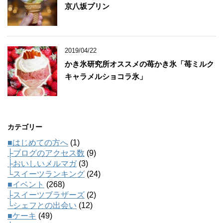
京八坂プリン
2019/04/22
かき氷研究所オススメの苺かき氷「苺ミルク
キャラメルショコラ氷」
カテゴリー
■はじめての方へ
(1)
├ブログのアクセス数
(9)
├おいしいメルマガ
(3)
└スイーツランキング
(24)
■イベント
(268)
├スイーツブラザーズ
(2)
└シェフとの出会い
(12)
■ケーキ
(49)