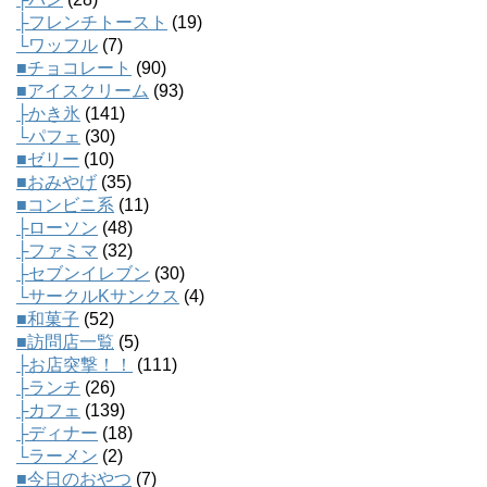
├フレンチトースト
(19)
└ワッフル
(7)
■チョコレート
(90)
■アイスクリーム
(93)
├かき氷
(141)
└パフェ
(30)
■ゼリー
(10)
■おみやげ
(35)
■コンビニ系
(11)
├ローソン
(48)
├ファミマ
(32)
├セブンイレブン
(30)
└サークルKサンクス
(4)
■和菓子
(52)
■訪問店一覧
(5)
├お店突撃！！
(111)
├ランチ
(26)
├カフェ
(139)
├ディナー
(18)
└ラーメン
(2)
■今日のおやつ
(7)