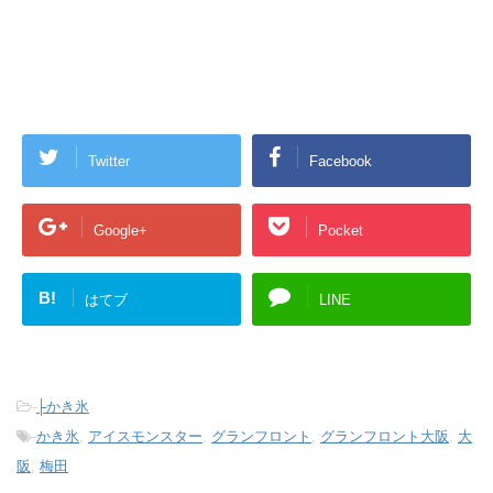
Twitter
Facebook
Google+
Pocket
B!
はてブ
LINE
-
├かき氷
-
かき氷
,
アイスモンスター
,
グランフロント
,
グランフロント大阪
,
大
阪
,
梅田