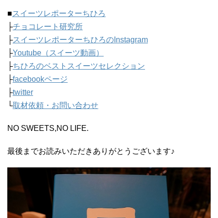
■
スイーツレポーターちひろ
├
チョコレート研究所
├
スイーツレポーターちひろのInstagram
├
Youtube（スイーツ動画）
├
ちひろのベストスイーツセレクション
├
facebookページ
├
twitter
└
取材依頼・お問い合わせ
NO SWEETS,NO LIFE.
最後までお読みいただきありがとうございます♪