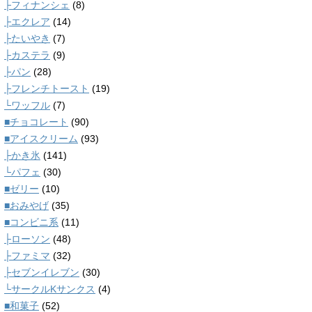
├フィナンシェ
(8)
├エクレア
(14)
├たいやき
(7)
├カステラ
(9)
├パン
(28)
├フレンチトースト
(19)
└ワッフル
(7)
■チョコレート
(90)
■アイスクリーム
(93)
├かき氷
(141)
└パフェ
(30)
■ゼリー
(10)
■おみやげ
(35)
■コンビニ系
(11)
├ローソン
(48)
├ファミマ
(32)
├セブンイレブン
(30)
└サークルKサンクス
(4)
■和菓子
(52)