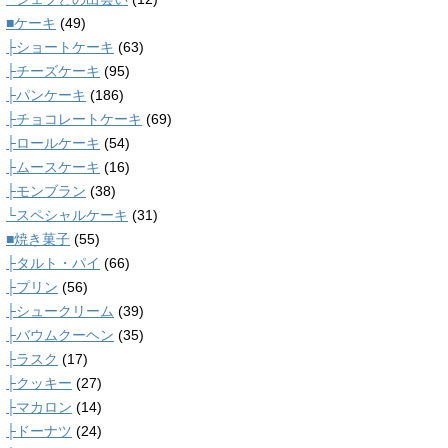
■ケーキ
(49)
├ショートケーキ
(63)
├チーズケーキ
(95)
├パンケーキ
(186)
├チョコレートケーキ
(69)
├ロールケーキ
(54)
├ムースケーキ
(16)
├モンブラン
(38)
└スペシャルケーキ
(31)
■焼き菓子
(55)
├タルト・パイ
(66)
├プリン
(56)
├シュークリーム
(39)
├バウムクーヘン
(35)
├ラスク
(17)
├クッキー
(27)
├マカロン
(14)
├ドーナツ
(24)