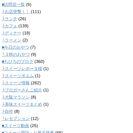
■訪問店一覧
(5)
├お店突撃！！
(111)
├ランチ
(26)
├カフェ
(139)
├ディナー
(18)
└ラーメン
(2)
■今日のおやつ
(7)
└３時のおやつ
(9)
■ちひろのブログ
(360)
├スイーツレポータ様
(1)
├スイーツポエム
(1)
├スイーツ情報
(262)
├ブロガーさんご紹介
(1)
├大阪マラソン
(8)
├美味スイーツまとめ
(1)
├自作
(8)
└レセプション
(12)
■スイーツ動画
(25)
■スイーツ用語・お菓子辞典
(66)