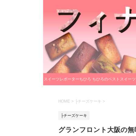
スイーツレポーターちひろ
ちひろのベストスイーツ
のプロフィール
レクション
HOME
>
├チーズケーキ
>
├チーズケーキ
グランフロント大阪の無印良