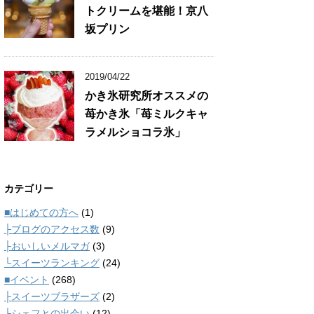
トクリームを堪能！京八
坂プリン
2019/04/22
かき氷研究所オススメの
苺かき氷「苺ミルクキャ
ラメルショコラ氷」
カテゴリー
■はじめての方へ
(1)
├ブログのアクセス数
(9)
├おいしいメルマガ
(3)
└スイーツランキング
(24)
■イベント
(268)
├スイーツブラザーズ
(2)
└シェフとの出会い
(12)