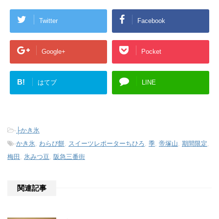
Twitter
Facebook
Google+
Pocket
B!
はてブ
LINE
-
├かき氷
-
かき氷
,
わらび餅
,
スイーツレポーターちひろ
,
季
,
帝塚山
,
期間限定
,
梅田
,
氷みつ豆
,
阪急三番街
関連記事