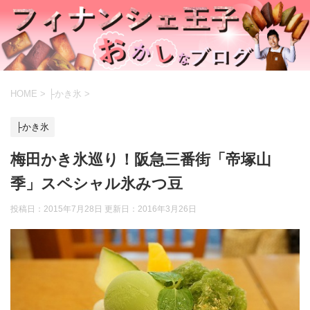
HOME
>
├かき氷
>
├かき氷
梅田かき氷巡り！阪急三番街「帝塚山
季」スペシャル氷みつ豆
投稿日：2015年7月28日 更新日：
2016年3月26日