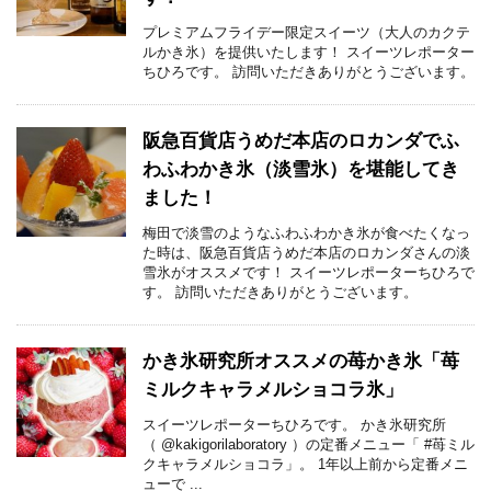
プレミアムフライデー限定スイーツ（大人のカクテ
ルかき氷）を提供いたします！ スイーツレポーター
ちひろです。 訪問いただきありがとうございます。
阪急百貨店うめだ本店のロカンダでふ
わふわかき氷（淡雪氷）を堪能してき
ました！
梅田で淡雪のようなふわふわかき氷が食べたくなっ
た時は、阪急百貨店うめだ本店のロカンダさんの淡
雪氷がオススメです！ スイーツレポーターちひろで
す。 訪問いただきありがとうございます。
かき氷研究所オススメの苺かき氷「苺
ミルクキャラメルショコラ氷」
スイーツレポーターちひろです。 かき氷研究所
（ @kakigorilaboratory ）の定番メニュー「 #苺ミル
クキャラメルショコラ」。 1年以上前から定番メニ
ューで ...