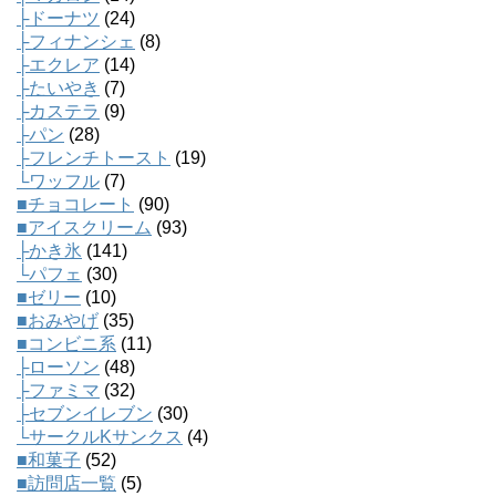
├ドーナツ
(24)
├フィナンシェ
(8)
├エクレア
(14)
├たいやき
(7)
├カステラ
(9)
├パン
(28)
├フレンチトースト
(19)
└ワッフル
(7)
■チョコレート
(90)
■アイスクリーム
(93)
├かき氷
(141)
└パフェ
(30)
■ゼリー
(10)
■おみやげ
(35)
■コンビニ系
(11)
├ローソン
(48)
├ファミマ
(32)
├セブンイレブン
(30)
└サークルKサンクス
(4)
■和菓子
(52)
■訪問店一覧
(5)