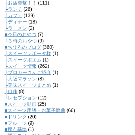
├お店突撃！！
(111)
├ランチ
(26)
├カフェ
(139)
├ディナー
(18)
└ラーメン
(2)
■今日のおやつ
(7)
└３時のおやつ
(9)
■ちひろのブログ
(360)
├スイーツレポータ様
(1)
├スイーツポエム
(1)
├スイーツ情報
(262)
├ブロガーさんご紹介
(1)
├大阪マラソン
(8)
├美味スイーツまとめ
(1)
├自作
(8)
└レセプション
(12)
■スイーツ動画
(25)
■スイーツ用語・お菓子辞典
(66)
■ドリンク
(20)
■フルーツ
(9)
■採点基準
(1)