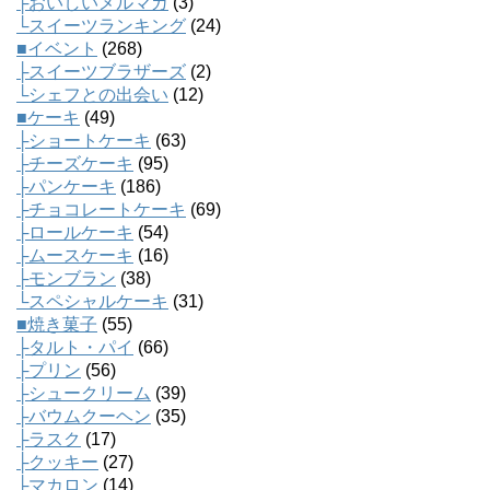
├おいしいメルマガ
(3)
└スイーツランキング
(24)
■イベント
(268)
├スイーツブラザーズ
(2)
└シェフとの出会い
(12)
■ケーキ
(49)
├ショートケーキ
(63)
├チーズケーキ
(95)
├パンケーキ
(186)
├チョコレートケーキ
(69)
├ロールケーキ
(54)
├ムースケーキ
(16)
├モンブラン
(38)
└スペシャルケーキ
(31)
■焼き菓子
(55)
├タルト・パイ
(66)
├プリン
(56)
├シュークリーム
(39)
├バウムクーヘン
(35)
├ラスク
(17)
├クッキー
(27)
├マカロン
(14)