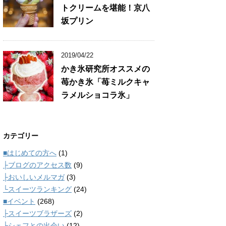
トクリームを堪能！京八
坂プリン
2019/04/22
かき氷研究所オススメの
苺かき氷「苺ミルクキャ
ラメルショコラ氷」
カテゴリー
■はじめての方へ
(1)
├ブログのアクセス数
(9)
├おいしいメルマガ
(3)
└スイーツランキング
(24)
■イベント
(268)
├スイーツブラザーズ
(2)
└シェフとの出会い
(12)