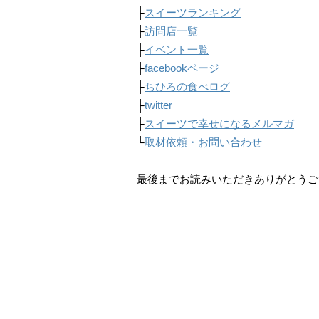
├
スイーツランキング
├
訪問店一覧
├
イベント一覧
├
facebookページ
├
ちひろの食べログ
├
twitter
├
スイーツで幸せになるメルマガ
└
取材依頼・お問い合わせ
最後までお読みいただきありがとうご