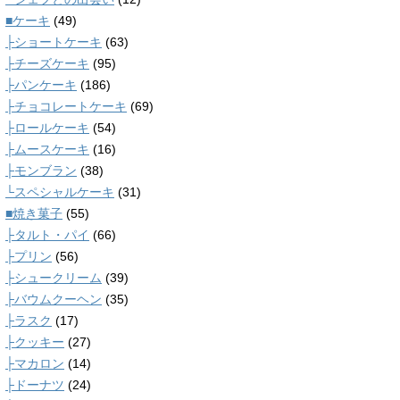
■ケーキ
(49)
├ショートケーキ
(63)
├チーズケーキ
(95)
├パンケーキ
(186)
├チョコレートケーキ
(69)
├ロールケーキ
(54)
├ムースケーキ
(16)
├モンブラン
(38)
└スペシャルケーキ
(31)
■焼き菓子
(55)
├タルト・パイ
(66)
├プリン
(56)
├シュークリーム
(39)
├バウムクーヘン
(35)
├ラスク
(17)
├クッキー
(27)
├マカロン
(14)
├ドーナツ
(24)