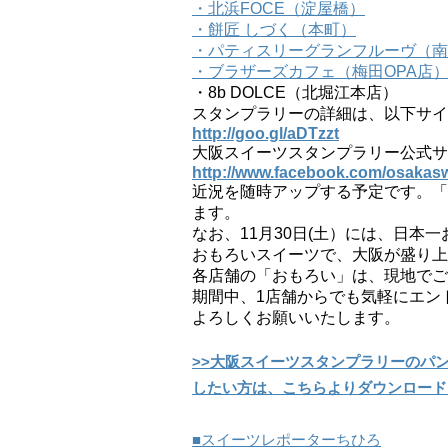
・北浜FOCE（淀屋橋）
・餅匠 しづく（本町）
・パティスリーグランフルーヴ（南
・ブラザーズカフェ（梅田OPA店
・8b DOLCE（北堀江本店）
スタンプラリーの詳細は、以下サイ
http://goo.gl/aDTzzt
大阪スイーツスタンプラリー公式サ
http://www.facebook.com/osakas
近況を随時アップする予定です。「
ます。
なお、11月30日(土）には、日本
おもろいスイーツで、大阪が盛り上
各店舗の「おもろい」は、現地でご
期間中、1店舗からでも気軽にエン
よろしくお願いいたします。
>>大阪スイーツスタンプラリーのパ
したい方は、こちらよりダウンロード
■スイーツレポーターちひろ