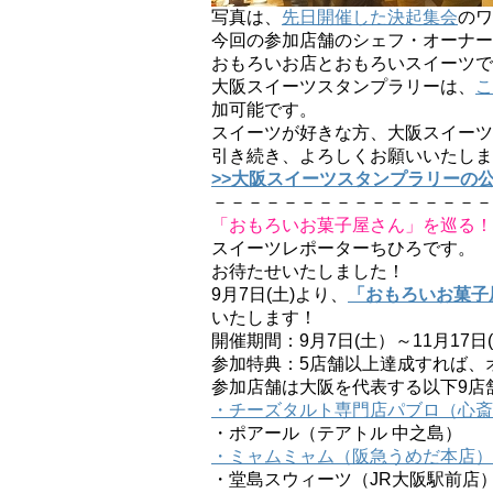
写真は、
先日開催した決起集会
のワ
今回の参加店舗のシェフ・オーナー
おもろいお店とおもろいスイーツで
大阪スイーツスタンプラリーは、
こ
加可能です。
スイーツが好きな方、大阪スイーツ
引き続き、よろしくお願いいたしま
>>大阪スイーツスタンプラリーの
－－－－－－－－－－－－－－－－
「おもろいお菓子屋さん」を巡る！
スイーツレポーターちひろです。
お待たせいたしました！
9月7日(土)より、
「おもろいお菓子
いたします！
開催期間：9月7日(土）～11月17日
参加特典：5店舗以上達成すれば、
参加店舗は大阪を代表する以下9店
・チーズタルト専門店パブロ（心斎
・ポアール（テアトル 中之島）
・ミャムミャム（阪急うめだ本店）
・堂島スウィーツ（JR大阪駅前店