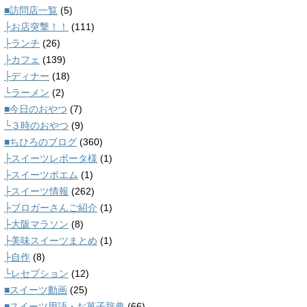
■訪問店一覧
(5)
├お店突撃！！
(111)
├ランチ
(26)
├カフェ
(139)
├ディナー
(18)
└ラーメン
(2)
■今日のおやつ
(7)
└３時のおやつ
(9)
■ちひろのブログ
(360)
├スイーツレポータ様
(1)
├スイーツポエム
(1)
├スイーツ情報
(262)
├ブロガーさんご紹介
(1)
├大阪マラソン
(8)
├美味スイーツまとめ
(1)
├自作
(8)
└レセプション
(12)
■スイーツ動画
(25)
■スイーツ用語・お菓子辞典
(66)