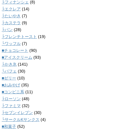
├フィナンシェ
(8)
├エクレア
(14)
├たいやき
(7)
├カステラ
(9)
├パン
(28)
├フレンチトースト
(19)
└ワッフル
(7)
■チョコレート
(90)
■アイスクリーム
(93)
├かき氷
(141)
└パフェ
(30)
■ゼリー
(10)
■おみやげ
(35)
■コンビニ系
(11)
├ローソン
(48)
├ファミマ
(32)
├セブンイレブン
(30)
└サークルKサンクス
(4)
■和菓子
(52)