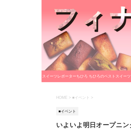
スイーツレポーターちひろ
ちひろのベストスイーツ
のプロフィール
レクション
HOME
>
■イベント
>
■イベント
いよいよ明日オープニン