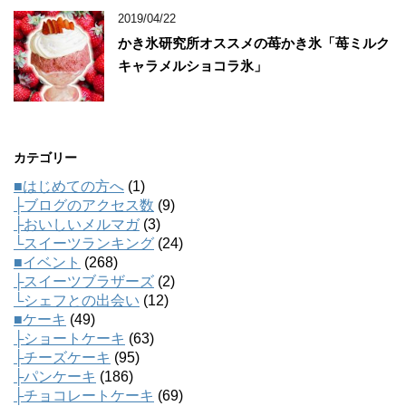
2019/04/22
かき氷研究所オススメの苺かき氷「苺ミルク
キャラメルショコラ氷」
カテゴリー
■はじめての方へ
(1)
├ブログのアクセス数
(9)
├おいしいメルマガ
(3)
└スイーツランキング
(24)
■イベント
(268)
├スイーツブラザーズ
(2)
└シェフとの出会い
(12)
■ケーキ
(49)
├ショートケーキ
(63)
├チーズケーキ
(95)
├パンケーキ
(186)
├チョコレートケーキ
(69)