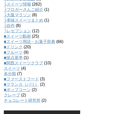
├スイーツ情報
(262)
├ブロガーさんご紹介
(1)
├大阪マラソン
(8)
├美味スイーツまとめ
(1)
├自作
(8)
└レセプション
(12)
■スイーツ動画
(25)
■スイーツ用語・お菓子辞典
(66)
■ドリンク
(20)
■フルーツ
(9)
■採点基準
(1)
■関西スイーツクラブ
(10)
スイーツ
(4)
未分類
(7)
■ファーストフード
(3)
■フランス（パリ）
(2)
■ポップコーン
(2)
クレープ
(2)
チョコレート研究所
(2)