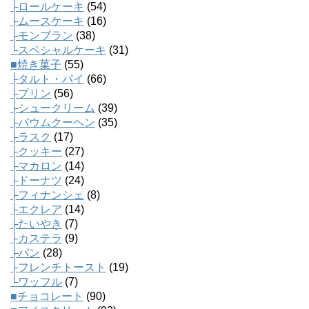
├ロールケーキ
(54)
├ムースケーキ
(16)
├モンブラン
(38)
└スペシャルケーキ
(31)
■焼き菓子
(55)
├タルト・パイ
(66)
├プリン
(56)
├シュークリーム
(39)
├バウムクーヘン
(35)
├ラスク
(17)
├クッキー
(27)
├マカロン
(14)
├ドーナツ
(24)
├フィナンシェ
(8)
├エクレア
(14)
├たいやき
(7)
├カステラ
(9)
├パン
(28)
├フレンチトースト
(19)
└ワッフル
(7)
■チョコレート
(90)