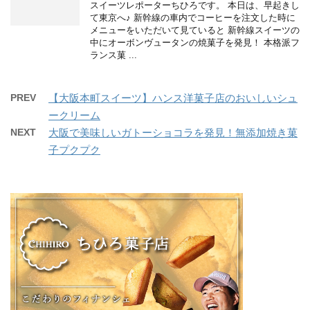
スイーツレポーターちひろです。 本日は、早起きし
て東京へ♪ 新幹線の車内でコーヒーを注文した時に
メニューをいただいて見ていると 新幹線スイーツの
中にオーボンヴュータンの焼菓子を発見！ 本格派フ
ランス菓 ...
PREV
【大阪本町スイーツ】ハンス洋菓子店のおいしいシュ
ークリーム
NEXT
大阪で美味しいガトーショコラを発見！無添加焼き菓
子プクプク