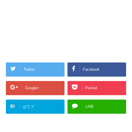
Twitter
Facebook
Google+
Pocket
B!
はてブ
LINE