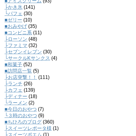
■アイスクリーム
(93)
├かき氷
(141)
└パフェ
(30)
■ゼリー
(10)
■おみやげ
(35)
■コンビニ系
(11)
├ローソン
(48)
├ファミマ
(32)
├セブンイレブン
(30)
└サークルKサンクス
(4)
■和菓子
(52)
■訪問店一覧
(5)
├お店突撃！！
(111)
├ランチ
(26)
├カフェ
(139)
├ディナー
(18)
└ラーメン
(2)
■今日のおやつ
(7)
└３時のおやつ
(9)
■ちひろのブログ
(360)
├スイーツレポータ様
(1)
├スイーツポエム
(1)