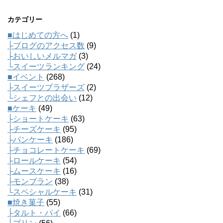
カテゴリー
■はじめての方へ
(1)
├ブログのアクセス数
(9)
├おいしいメルマガ
(3)
└スイーツランキング
(24)
■イベント
(268)
├スイーツブラザーズ
(2)
└シェフとの出会い
(12)
■ケーキ
(49)
├ショートケーキ
(63)
├チーズケーキ
(95)
├パンケーキ
(186)
├チョコレートケーキ
(69)
├ロールケーキ
(54)
├ムースケーキ
(16)
├モンブラン
(38)
└スペシャルケーキ
(31)
■焼き菓子
(55)
├タルト・パイ
(66)