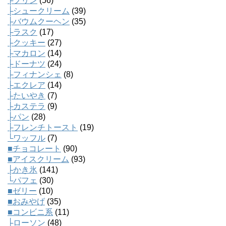
├プリン
(56)
├シュークリーム
(39)
├バウムクーヘン
(35)
├ラスク
(17)
├クッキー
(27)
├マカロン
(14)
├ドーナツ
(24)
├フィナンシェ
(8)
├エクレア
(14)
├たいやき
(7)
├カステラ
(9)
├パン
(28)
├フレンチトースト
(19)
└ワッフル
(7)
■チョコレート
(90)
■アイスクリーム
(93)
├かき氷
(141)
└パフェ
(30)
■ゼリー
(10)
■おみやげ
(35)
■コンビニ系
(11)
├ローソン
(48)