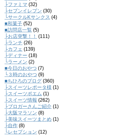
├ファミマ
(32)
├セブンイレブン
(30)
└サークルKサンクス
(4)
■和菓子
(52)
■訪問店一覧
(5)
├お店突撃！！
(111)
├ランチ
(26)
├カフェ
(139)
├ディナー
(18)
└ラーメン
(2)
■今日のおやつ
(7)
└３時のおやつ
(9)
■ちひろのブログ
(360)
├スイーツレポータ様
(1)
├スイーツポエム
(1)
├スイーツ情報
(262)
├ブロガーさんご紹介
(1)
├大阪マラソン
(8)
├美味スイーツまとめ
(1)
├自作
(8)
└レセプション
(12)