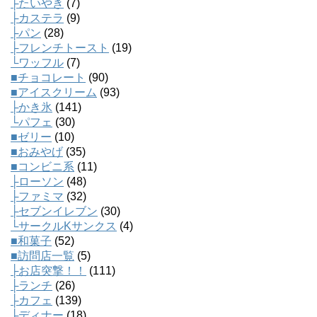
├たいやき
(7)
├カステラ
(9)
├パン
(28)
├フレンチトースト
(19)
└ワッフル
(7)
■チョコレート
(90)
■アイスクリーム
(93)
├かき氷
(141)
└パフェ
(30)
■ゼリー
(10)
■おみやげ
(35)
■コンビニ系
(11)
├ローソン
(48)
├ファミマ
(32)
├セブンイレブン
(30)
└サークルKサンクス
(4)
■和菓子
(52)
■訪問店一覧
(5)
├お店突撃！！
(111)
├ランチ
(26)
├カフェ
(139)
├ディナー
(18)