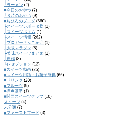
└ラーメン
(2)
■今日のおやつ
(7)
└３時のおやつ
(9)
■ちひろのブログ
(360)
├スイーツレポータ様
(1)
├スイーツポエム
(1)
├スイーツ情報
(262)
├ブロガーさんご紹介
(1)
├大阪マラソン
(8)
├美味スイーツまとめ
(1)
├自作
(8)
└レセプション
(12)
■スイーツ動画
(25)
■スイーツ用語・お菓子辞典
(66)
■ドリンク
(20)
■フルーツ
(9)
■採点基準
(1)
■関西スイーツクラブ
(10)
スイーツ
(4)
未分類
(7)
■ファーストフード
(3)