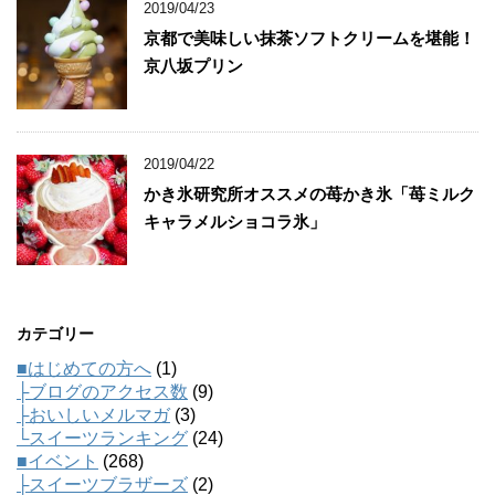
2019/04/23
京都で美味しい抹茶ソフトクリームを堪能！
京八坂プリン
2019/04/22
かき氷研究所オススメの苺かき氷「苺ミルク
キャラメルショコラ氷」
カテゴリー
■はじめての方へ
(1)
├ブログのアクセス数
(9)
├おいしいメルマガ
(3)
└スイーツランキング
(24)
■イベント
(268)
├スイーツブラザーズ
(2)