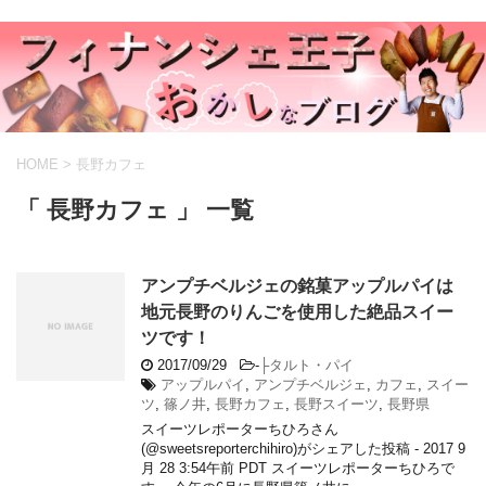
HOME
>
長野カフェ
「 長野カフェ 」 一覧
アンプチベルジェの銘菓アップルパイは
地元長野のりんごを使用した絶品スイー
ツです！
2017/09/29
-
├タルト・パイ
アップルパイ
,
アンプチベルジェ
,
カフェ
,
スイー
ツ
,
篠ノ井
,
長野カフェ
,
長野スイーツ
,
長野県
スイーツレポーターちひろさん
(@sweetsreporterchihiro)がシェアした投稿 - 2017 9
月 28 3:54午前 PDT スイーツレポーターちひろで