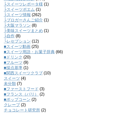
├スイーツレポータ様
(1)
├スイーツポエム
(1)
├スイーツ情報
(262)
├ブロガーさんご紹介
(1)
├大阪マラソン
(8)
├美味スイーツまとめ
(1)
├自作
(8)
└レセプション
(12)
■スイーツ動画
(25)
■スイーツ用語・お菓子辞典
(66)
■ドリンク
(20)
■フルーツ
(9)
■採点基準
(1)
■関西スイーツクラブ
(10)
スイーツ
(4)
未分類
(7)
■ファーストフード
(3)
■フランス（パリ）
(2)
■ポップコーン
(2)
クレープ
(2)
チョコレート研究所
(2)