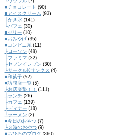
└ワッフル
(7)
■チョコレート
(90)
■アイスクリーム
(93)
├かき氷
(141)
└パフェ
(30)
■ゼリー
(10)
■おみやげ
(35)
■コンビニ系
(11)
├ローソン
(48)
├ファミマ
(32)
├セブンイレブン
(30)
└サークルKサンクス
(4)
■和菓子
(52)
■訪問店一覧
(5)
├お店突撃！！
(111)
├ランチ
(26)
├カフェ
(139)
├ディナー
(18)
└ラーメン
(2)
■今日のおやつ
(7)
└３時のおやつ
(9)
■ちひろのブログ
(360)