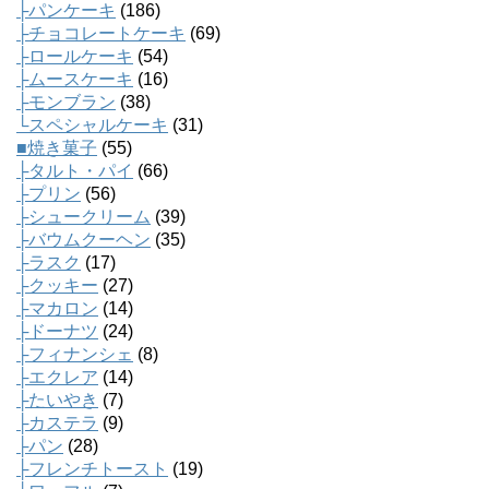
├パンケーキ
(186)
├チョコレートケーキ
(69)
├ロールケーキ
(54)
├ムースケーキ
(16)
├モンブラン
(38)
└スペシャルケーキ
(31)
■焼き菓子
(55)
├タルト・パイ
(66)
├プリン
(56)
├シュークリーム
(39)
├バウムクーヘン
(35)
├ラスク
(17)
├クッキー
(27)
├マカロン
(14)
├ドーナツ
(24)
├フィナンシェ
(8)
├エクレア
(14)
├たいやき
(7)
├カステラ
(9)
├パン
(28)
├フレンチトースト
(19)