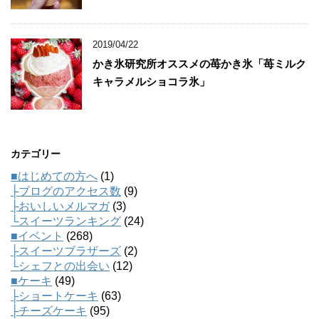
2019/04/22
かき氷研究所オススメの苺かき氷「苺ミルク
キャラメルショコラ氷」
カテゴリー
■はじめての方へ
(1)
├ブログのアクセス数
(9)
├おいしいメルマガ
(3)
└スイーツランキング
(24)
■イベント
(268)
├スイーツブラザーズ
(2)
└シェフとの出会い
(12)
■ケーキ
(49)
├ショートケーキ
(63)
├チーズケーキ
(95)