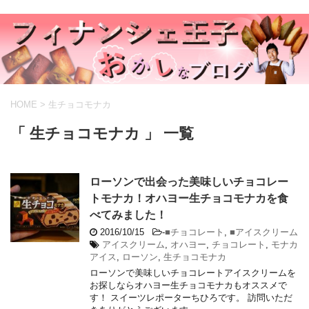
HOME
>
生チョコモナカ
「 生チョコモナカ 」 一覧
ローソンで出会った美味しいチョコレー
トモナカ！オハヨー生チョコモナカを食
べてみました！
2016/10/15
-
■チョコレート
,
■アイスクリーム
アイスクリーム
,
オハヨー
,
チョコレート
,
モナカ
アイス
,
ローソン
,
生チョコモナカ
ローソンで美味しいチョコレートアイスクリームを
お探しならオハヨー生チョコモナカもオススメで
す！ スイーツレポーターちひろです。 訪問いただ