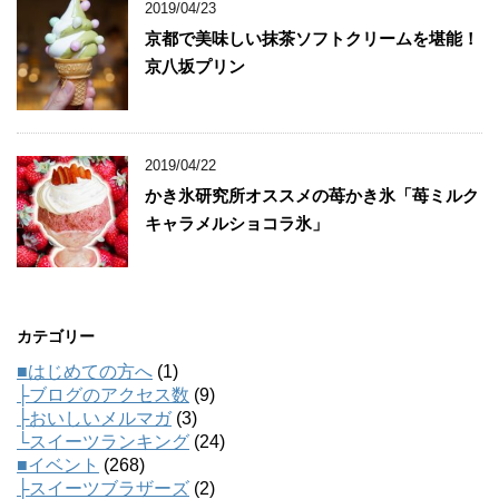
2019/04/23
京都で美味しい抹茶ソフトクリームを堪能！
京八坂プリン
2019/04/22
かき氷研究所オススメの苺かき氷「苺ミルク
キャラメルショコラ氷」
カテゴリー
■はじめての方へ
(1)
├ブログのアクセス数
(9)
├おいしいメルマガ
(3)
└スイーツランキング
(24)
■イベント
(268)
├スイーツブラザーズ
(2)