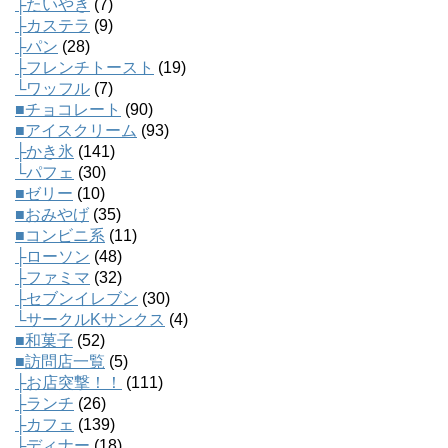
├たいやき
(7)
├カステラ
(9)
├パン
(28)
├フレンチトースト
(19)
└ワッフル
(7)
■チョコレート
(90)
■アイスクリーム
(93)
├かき氷
(141)
└パフェ
(30)
■ゼリー
(10)
■おみやげ
(35)
■コンビニ系
(11)
├ローソン
(48)
├ファミマ
(32)
├セブンイレブン
(30)
└サークルKサンクス
(4)
■和菓子
(52)
■訪問店一覧
(5)
├お店突撃！！
(111)
├ランチ
(26)
├カフェ
(139)
├ディナー
(18)