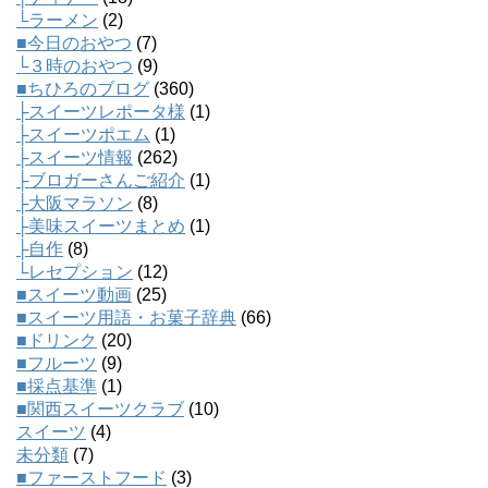
└ラーメン
(2)
■今日のおやつ
(7)
└３時のおやつ
(9)
■ちひろのブログ
(360)
├スイーツレポータ様
(1)
├スイーツポエム
(1)
├スイーツ情報
(262)
├ブロガーさんご紹介
(1)
├大阪マラソン
(8)
├美味スイーツまとめ
(1)
├自作
(8)
└レセプション
(12)
■スイーツ動画
(25)
■スイーツ用語・お菓子辞典
(66)
■ドリンク
(20)
■フルーツ
(9)
■採点基準
(1)
■関西スイーツクラブ
(10)
スイーツ
(4)
未分類
(7)
■ファーストフード
(3)