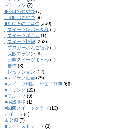
└ラーメン
(2)
■今日のおやつ
(7)
└３時のおやつ
(9)
■ちひろのブログ
(360)
├スイーツレポータ様
(1)
├スイーツポエム
(1)
├スイーツ情報
(262)
├ブロガーさんご紹介
(1)
├大阪マラソン
(8)
├美味スイーツまとめ
(1)
├自作
(8)
└レセプション
(12)
■スイーツ動画
(25)
■スイーツ用語・お菓子辞典
(66)
■ドリンク
(20)
■フルーツ
(9)
■採点基準
(1)
■関西スイーツクラブ
(10)
スイーツ
(4)
未分類
(7)
■ファーストフード
(3)