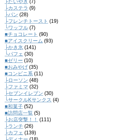
├たいやき
(7)
├カステラ
(9)
├パン
(28)
├フレンチトースト
(19)
└ワッフル
(7)
■チョコレート
(90)
■アイスクリーム
(93)
├かき氷
(141)
└パフェ
(30)
■ゼリー
(10)
■おみやげ
(35)
■コンビニ系
(11)
├ローソン
(48)
├ファミマ
(32)
├セブンイレブン
(30)
└サークルKサンクス
(4)
■和菓子
(52)
■訪問店一覧
(5)
├お店突撃！！
(111)
├ランチ
(26)
├カフェ
(139)
├ディナー
(18)