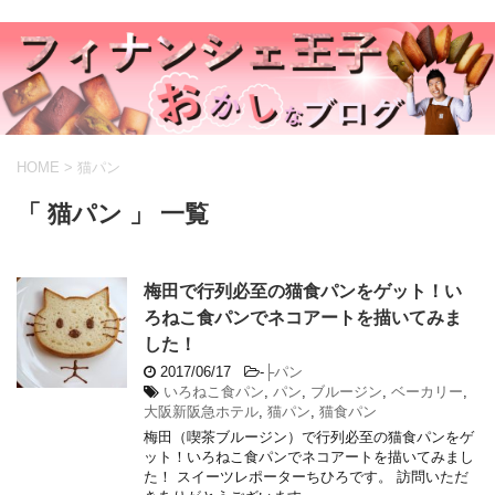
HOME
>
猫パン
「 猫パン 」 一覧
梅田で行列必至の猫食パンをゲット！い
ろねこ食パンでネコアートを描いてみま
した！
2017/06/17
-
├パン
いろねこ食パン
,
パン
,
ブルージン
,
ベーカリー
,
大阪新阪急ホテル
,
猫パン
,
猫食パン
梅田（喫茶ブルージン）で行列必至の猫食パンをゲ
ット！いろねこ食パンでネコアートを描いてみまし
た！ スイーツレポーターちひろです。 訪問いただ