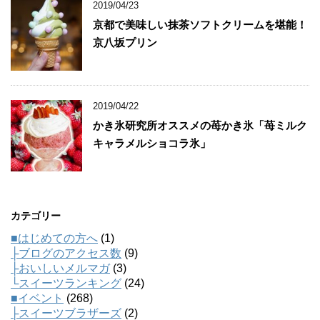
2019/04/23
京都で美味しい抹茶ソフトクリームを堪能！
京八坂プリン
2019/04/22
かき氷研究所オススメの苺かき氷「苺ミルク
キャラメルショコラ氷」
カテゴリー
■はじめての方へ
(1)
├ブログのアクセス数
(9)
├おいしいメルマガ
(3)
└スイーツランキング
(24)
■イベント
(268)
├スイーツブラザーズ
(2)