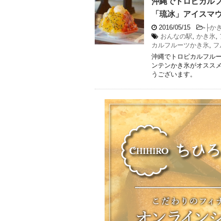
沖縄でトロピカル
「琉冰」アイスマ
2016/05/15
-
├か
おんなの駅
,
かき氷
,
カルフルーツかき氷
,
フ
沖縄でトロピカルフル
ンテンかき氷がオススメ
うございます。