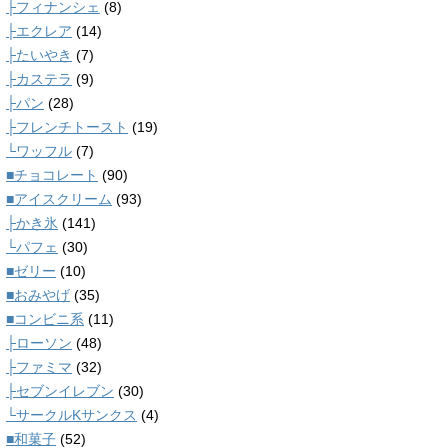
├フィナンシェ
(8)
├エクレア
(14)
├たいやき
(7)
├カステラ
(9)
├パン
(28)
├フレンチトースト
(19)
└ワッフル
(7)
■チョコレート
(90)
■アイスクリーム
(93)
├かき氷
(141)
└パフェ
(30)
■ゼリー
(10)
■おみやげ
(35)
■コンビニ系
(11)
├ローソン
(48)
├ファミマ
(32)
├セブンイレブン
(30)
└サークルKサンクス
(4)
■和菓子
(52)