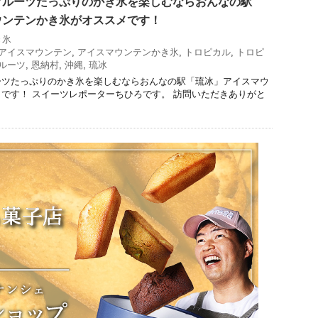
フルーツたっぷりのかき氷を楽しむならおんなの駅
ウンテンかき氷がオススメです！
き氷
アイスマウンテン
,
アイスマウンテンかき氷
,
トロピカル
,
トロピ
ルーツ
,
恩納村
,
沖縄
,
琉冰
ーツたっぷりのかき氷を楽しむならおんなの駅「琉冰」アイスマウ
です！ スイーツレポーターちひろです。 訪問いただきありがと