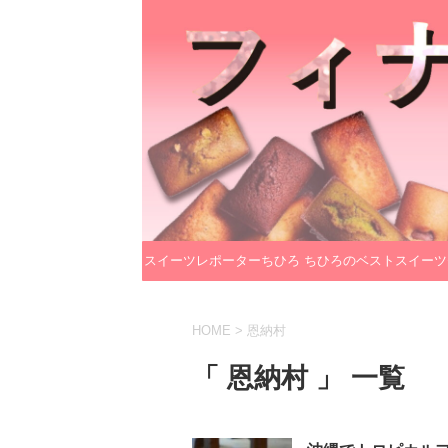
スイーツレポーターちひろ
ちひろのベストスイーツ
のプロフィール
レクション
HOME
>
恩納村
「 恩納村 」 一覧