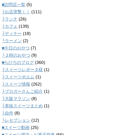
■訪問店一覧
(5)
├お店突撃！！
(111)
├ランチ
(26)
├カフェ
(139)
├ディナー
(18)
└ラーメン
(2)
■今日のおやつ
(7)
└３時のおやつ
(9)
■ちひろのブログ
(360)
├スイーツレポータ様
(1)
├スイーツポエム
(1)
├スイーツ情報
(262)
├ブロガーさんご紹介
(1)
├大阪マラソン
(8)
├美味スイーツまとめ
(1)
├自作
(8)
└レセプション
(12)
■スイーツ動画
(25)
■スイーツ用語・お菓子辞典
(66)