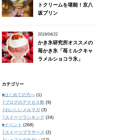
トクリームを堪能！京八
坂プリン
2019/04/22
かき氷研究所オススメの
苺かき氷「苺ミルクキャ
ラメルショコラ氷」
カテゴリー
■はじめての方へ
(1)
├ブログのアクセス数
(9)
├おいしいメルマガ
(3)
└スイーツランキング
(24)
■イベント
(268)
├スイーツブラザーズ
(2)
└シェフとの出会い
(12)