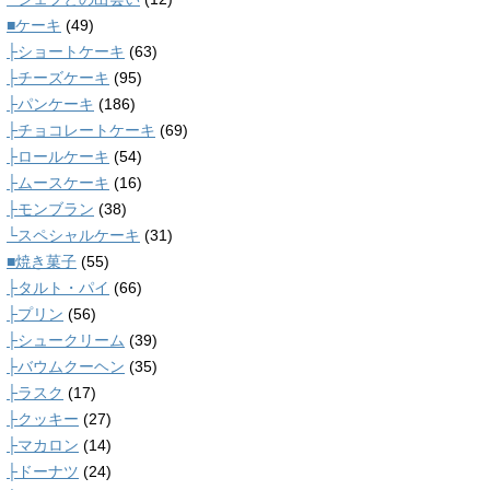
■ケーキ
(49)
├ショートケーキ
(63)
├チーズケーキ
(95)
├パンケーキ
(186)
├チョコレートケーキ
(69)
├ロールケーキ
(54)
├ムースケーキ
(16)
├モンブラン
(38)
└スペシャルケーキ
(31)
■焼き菓子
(55)
├タルト・パイ
(66)
├プリン
(56)
├シュークリーム
(39)
├バウムクーヘン
(35)
├ラスク
(17)
├クッキー
(27)
├マカロン
(14)
├ドーナツ
(24)