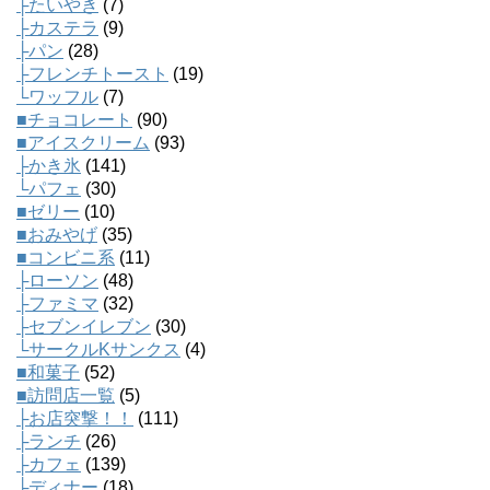
├たいやき
(7)
├カステラ
(9)
├パン
(28)
├フレンチトースト
(19)
└ワッフル
(7)
■チョコレート
(90)
■アイスクリーム
(93)
├かき氷
(141)
└パフェ
(30)
■ゼリー
(10)
■おみやげ
(35)
■コンビニ系
(11)
├ローソン
(48)
├ファミマ
(32)
├セブンイレブン
(30)
└サークルKサンクス
(4)
■和菓子
(52)
■訪問店一覧
(5)
├お店突撃！！
(111)
├ランチ
(26)
├カフェ
(139)
├ディナー
(18)