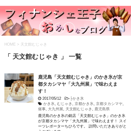
HOME
>
天文館むじゃき
「 天文館むじゃき 」 一覧
鹿児島「天文館むじゃき」のかき氷が京
都タカシマヤ「大九州展」で味わえま
す！
2017/05/12
-
├かき氷
かき氷
,
むじゃき
,
京都かき氷
,
京都タカシマヤ
,
催事
,
大九州展
,
天文館むじゃき
,
鹿児島県
鹿児島のかき氷の銘店「天文館むじゃき」のかき氷
が京都タカシマヤ「大九州展」で味わえます！ スイ
ーツレポーターちひろです。 訪問いただきありがと