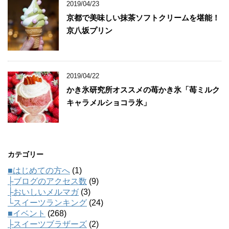
2019/04/23
京都で美味しい抹茶ソフトクリームを堪能！
京八坂プリン
2019/04/22
かき氷研究所オススメの苺かき氷「苺ミルク
キャラメルショコラ氷」
カテゴリー
■はじめての方へ
(1)
├ブログのアクセス数
(9)
├おいしいメルマガ
(3)
└スイーツランキング
(24)
■イベント
(268)
├スイーツブラザーズ
(2)