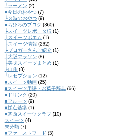
└ラーメン
(2)
■今日のおやつ
(7)
└３時のおやつ
(9)
■ちひろのブログ
(360)
├スイーツレポータ様
(1)
├スイーツポエム
(1)
├スイーツ情報
(262)
├ブロガーさんご紹介
(1)
├大阪マラソン
(8)
├美味スイーツまとめ
(1)
├自作
(8)
└レセプション
(12)
■スイーツ動画
(25)
■スイーツ用語・お菓子辞典
(66)
■ドリンク
(20)
■フルーツ
(9)
■採点基準
(1)
■関西スイーツクラブ
(10)
スイーツ
(4)
未分類
(7)
■ファーストフード
(3)