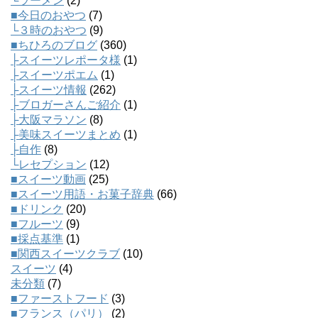
└ラーメン
(2)
■今日のおやつ
(7)
└３時のおやつ
(9)
■ちひろのブログ
(360)
├スイーツレポータ様
(1)
├スイーツポエム
(1)
├スイーツ情報
(262)
├ブロガーさんご紹介
(1)
├大阪マラソン
(8)
├美味スイーツまとめ
(1)
├自作
(8)
└レセプション
(12)
■スイーツ動画
(25)
■スイーツ用語・お菓子辞典
(66)
■ドリンク
(20)
■フルーツ
(9)
■採点基準
(1)
■関西スイーツクラブ
(10)
スイーツ
(4)
未分類
(7)
■ファーストフード
(3)
■フランス（パリ）
(2)