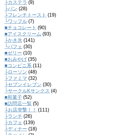
├カステラ
(9)
├パン
(28)
├フレンチトースト
(19)
└ワッフル
(7)
■チョコレート
(90)
■アイスクリーム
(93)
├かき氷
(141)
└パフェ
(30)
■ゼリー
(10)
■おみやげ
(35)
■コンビニ系
(11)
├ローソン
(48)
├ファミマ
(32)
├セブンイレブン
(30)
└サークルKサンクス
(4)
■和菓子
(52)
■訪問店一覧
(5)
├お店突撃！！
(111)
├ランチ
(26)
├カフェ
(139)
├ディナー
(18)