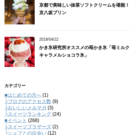
京都で美味しい抹茶ソフトクリームを堪能！
京八坂プリン
2019/04/22
かき氷研究所オススメの苺かき氷「苺ミルク
キャラメルショコラ氷」
カテゴリー
■はじめての方へ
(1)
├ブログのアクセス数
(9)
├おいしいメルマガ
(3)
└スイーツランキング
(24)
■イベント
(268)
├スイーツブラザーズ
(2)
└シェフとの出会い
(12)