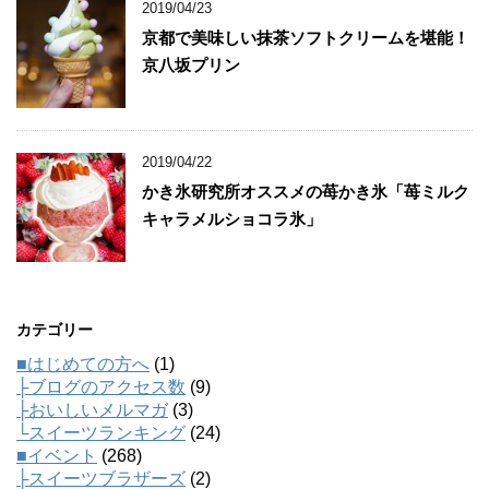
2019/04/23
京都で美味しい抹茶ソフトクリームを堪能！
京八坂プリン
2019/04/22
かき氷研究所オススメの苺かき氷「苺ミルク
キャラメルショコラ氷」
カテゴリー
■はじめての方へ
(1)
├ブログのアクセス数
(9)
├おいしいメルマガ
(3)
└スイーツランキング
(24)
■イベント
(268)
├スイーツブラザーズ
(2)