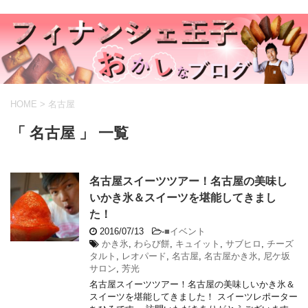
HOME
>
名古屋
「 名古屋 」 一覧
名古屋スイーツツアー！名古屋の美味し
いかき氷＆スイーツを堪能してきまし
た！
2016/07/13
-
■イベント
かき氷
,
わらび餅
,
キュイット
,
サブヒロ
,
チーズ
タルト
,
レオパード
,
名古屋
,
名古屋かき氷
,
尼ケ坂
サロン
,
芳光
名古屋スイーツツアー！名古屋の美味しいかき氷＆
スイーツを堪能してきました！ スイーツレポーター