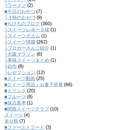
└ラーメン
(2)
■今日のおやつ
(7)
└３時のおやつ
(9)
■ちひろのブログ
(360)
├スイーツレポータ様
(1)
├スイーツポエム
(1)
├スイーツ情報
(262)
├ブロガーさんご紹介
(1)
├大阪マラソン
(8)
├美味スイーツまとめ
(1)
├自作
(8)
└レセプション
(12)
■スイーツ動画
(25)
■スイーツ用語・お菓子辞典
(66)
■ドリンク
(20)
■フルーツ
(9)
■採点基準
(1)
■関西スイーツクラブ
(10)
スイーツ
(4)
未分類
(7)
■ファーストフード
(3)