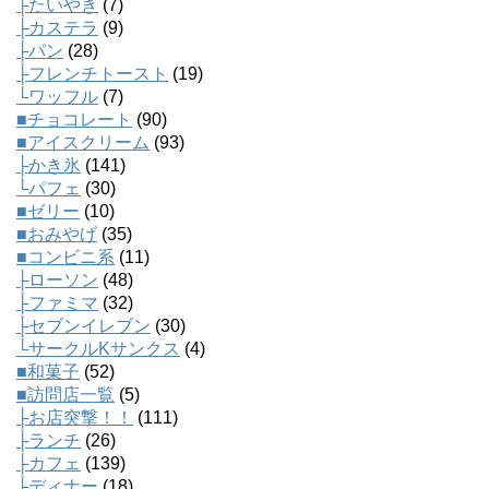
├たいやき
(7)
├カステラ
(9)
├パン
(28)
├フレンチトースト
(19)
└ワッフル
(7)
■チョコレート
(90)
■アイスクリーム
(93)
├かき氷
(141)
└パフェ
(30)
■ゼリー
(10)
■おみやげ
(35)
■コンビニ系
(11)
├ローソン
(48)
├ファミマ
(32)
├セブンイレブン
(30)
└サークルKサンクス
(4)
■和菓子
(52)
■訪問店一覧
(5)
├お店突撃！！
(111)
├ランチ
(26)
├カフェ
(139)
├ディナー
(18)