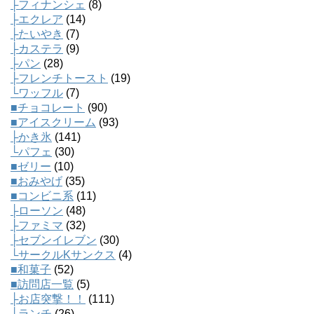
├フィナンシェ
(8)
├エクレア
(14)
├たいやき
(7)
├カステラ
(9)
├パン
(28)
├フレンチトースト
(19)
└ワッフル
(7)
■チョコレート
(90)
■アイスクリーム
(93)
├かき氷
(141)
└パフェ
(30)
■ゼリー
(10)
■おみやげ
(35)
■コンビニ系
(11)
├ローソン
(48)
├ファミマ
(32)
├セブンイレブン
(30)
└サークルKサンクス
(4)
■和菓子
(52)
■訪問店一覧
(5)
├お店突撃！！
(111)
├ランチ
(26)