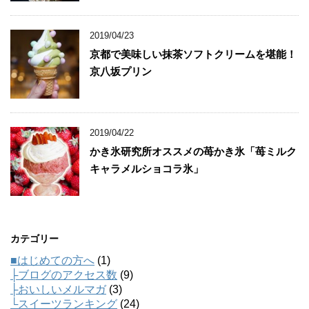
2019/04/23
京都で美味しい抹茶ソフトクリームを堪能！
京八坂プリン
2019/04/22
かき氷研究所オススメの苺かき氷「苺ミルク
キャラメルショコラ氷」
カテゴリー
■はじめての方へ
(1)
├ブログのアクセス数
(9)
├おいしいメルマガ
(3)
└スイーツランキング
(24)