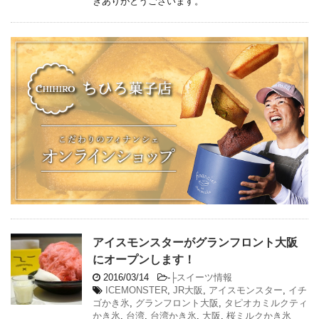
きありがとうございます。
アイスモンスターがグランフロント大阪
にオープンします！
2016/03/14
-
├スイーツ情報
ICEMONSTER
,
JR大阪
,
アイスモンスター
,
イチ
ゴかき氷
,
グランフロント大阪
,
タピオカミルクティ
かき氷
,
台湾
,
台湾かき氷
,
大阪
,
桜ミルクかき氷