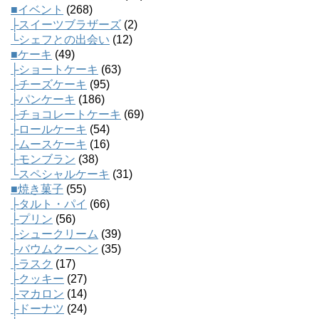
■イベント
(268)
├スイーツブラザーズ
(2)
└シェフとの出会い
(12)
■ケーキ
(49)
├ショートケーキ
(63)
├チーズケーキ
(95)
├パンケーキ
(186)
├チョコレートケーキ
(69)
├ロールケーキ
(54)
├ムースケーキ
(16)
├モンブラン
(38)
└スペシャルケーキ
(31)
■焼き菓子
(55)
├タルト・パイ
(66)
├プリン
(56)
├シュークリーム
(39)
├バウムクーヘン
(35)
├ラスク
(17)
├クッキー
(27)
├マカロン
(14)
├ドーナツ
(24)