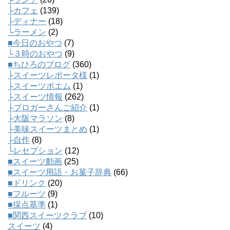
├カフェ
(139)
├ディナー
(18)
└ラーメン
(2)
■今日のおやつ
(7)
└３時のおやつ
(9)
■ちひろのブログ
(360)
├スイーツレポータ様
(1)
├スイーツポエム
(1)
├スイーツ情報
(262)
├ブロガーさんご紹介
(1)
├大阪マラソン
(8)
├美味スイーツまとめ
(1)
├自作
(8)
└レセプション
(12)
■スイーツ動画
(25)
■スイーツ用語・お菓子辞典
(66)
■ドリンク
(20)
■フルーツ
(9)
■採点基準
(1)
■関西スイーツクラブ
(10)
スイーツ
(4)