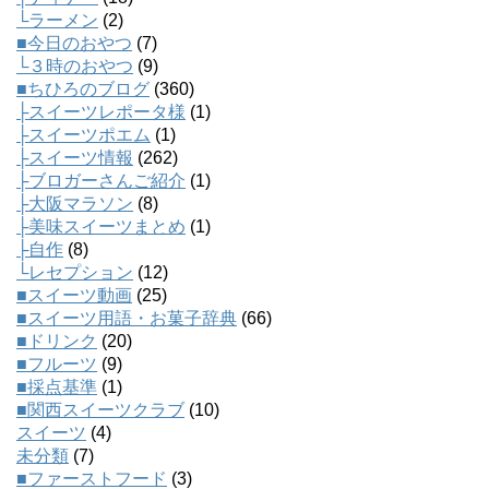
└ラーメン
(2)
■今日のおやつ
(7)
└３時のおやつ
(9)
■ちひろのブログ
(360)
├スイーツレポータ様
(1)
├スイーツポエム
(1)
├スイーツ情報
(262)
├ブロガーさんご紹介
(1)
├大阪マラソン
(8)
├美味スイーツまとめ
(1)
├自作
(8)
└レセプション
(12)
■スイーツ動画
(25)
■スイーツ用語・お菓子辞典
(66)
■ドリンク
(20)
■フルーツ
(9)
■採点基準
(1)
■関西スイーツクラブ
(10)
スイーツ
(4)
未分類
(7)
■ファーストフード
(3)