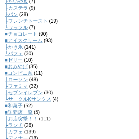
├たいやき
(7)
├カステラ
(9)
├パン
(28)
├フレンチトースト
(19)
└ワッフル
(7)
■チョコレート
(90)
■アイスクリーム
(93)
├かき氷
(141)
└パフェ
(30)
■ゼリー
(10)
■おみやげ
(35)
■コンビニ系
(11)
├ローソン
(48)
├ファミマ
(32)
├セブンイレブン
(30)
└サークルKサンクス
(4)
■和菓子
(52)
■訪問店一覧
(5)
├お店突撃！！
(111)
├ランチ
(26)
├カフェ
(139)
├ディナー
(18)