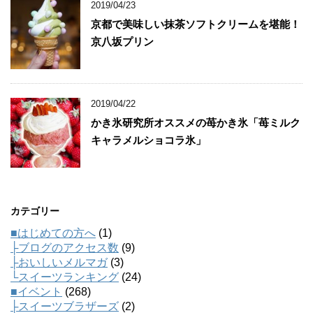
2019/04/23
京都で美味しい抹茶ソフトクリームを堪能！
京八坂プリン
2019/04/22
かき氷研究所オススメの苺かき氷「苺ミルク
キャラメルショコラ氷」
カテゴリー
■はじめての方へ
(1)
├ブログのアクセス数
(9)
├おいしいメルマガ
(3)
└スイーツランキング
(24)
■イベント
(268)
├スイーツブラザーズ
(2)