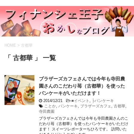
HOME
>
古都華
「 古都華 」 一覧
ブラザーズカフェさんでは今年も寺田農
園さんのこだわり苺（古都華）を使った
パンケーキがいただけます！
2014/12/21
-
■イベント
,
├パンケーキ
ことか
,
パンケーキ
,
ブラザーズカフェ
,
古都華
,
寺田農園
ブラザーズカフェさんでは今年も寺田農園さんのこ
だわり苺（古都華）を使ったパンケーキがいただけ
ます！ スイーツレポーターちひろです。 訪問いた