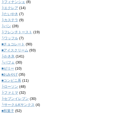
├フィナンシェ
(8)
├エクレア
(14)
├たいやき
(7)
├カステラ
(9)
├パン
(28)
├フレンチトースト
(19)
└ワッフル
(7)
■チョコレート
(90)
■アイスクリーム
(93)
├かき氷
(141)
└パフェ
(30)
■ゼリー
(10)
■おみやげ
(35)
■コンビニ系
(11)
├ローソン
(48)
├ファミマ
(32)
├セブンイレブン
(30)
└サークルKサンクス
(4)
■和菓子
(52)