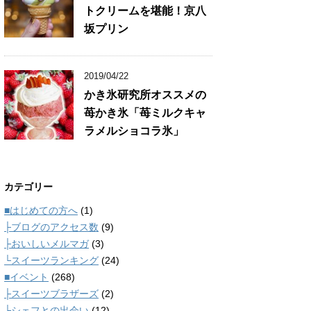
トクリームを堪能！京八
坂プリン
2019/04/22
かき氷研究所オススメの
苺かき氷「苺ミルクキャ
ラメルショコラ氷」
カテゴリー
■はじめての方へ
(1)
├ブログのアクセス数
(9)
├おいしいメルマガ
(3)
└スイーツランキング
(24)
■イベント
(268)
├スイーツブラザーズ
(2)
└シェフとの出会い
(12)