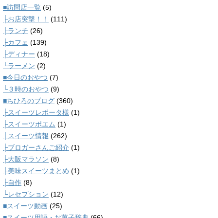
■訪問店一覧
(5)
├お店突撃！！
(111)
├ランチ
(26)
├カフェ
(139)
├ディナー
(18)
└ラーメン
(2)
■今日のおやつ
(7)
└３時のおやつ
(9)
■ちひろのブログ
(360)
├スイーツレポータ様
(1)
├スイーツポエム
(1)
├スイーツ情報
(262)
├ブロガーさんご紹介
(1)
├大阪マラソン
(8)
├美味スイーツまとめ
(1)
├自作
(8)
└レセプション
(12)
■スイーツ動画
(25)
■スイーツ用語・お菓子辞典
(66)