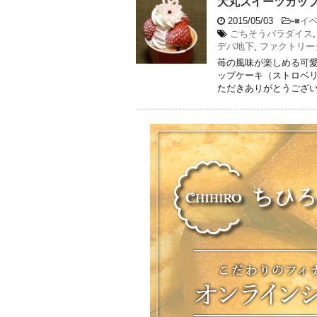
大丸スイーツカッ
2015/05/03
-
■イ
ごちそうパラダイス
デパ地下
,
ファクトリー
苺の風味が楽しめる可
ップケーキ（ストロベリ
ただきありがとうござ