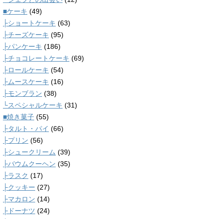
■ケーキ
(49)
├ショートケーキ
(63)
├チーズケーキ
(95)
├パンケーキ
(186)
├チョコレートケーキ
(69)
├ロールケーキ
(54)
├ムースケーキ
(16)
├モンブラン
(38)
└スペシャルケーキ
(31)
■焼き菓子
(55)
├タルト・パイ
(66)
├プリン
(56)
├シュークリーム
(39)
├バウムクーヘン
(35)
├ラスク
(17)
├クッキー
(27)
├マカロン
(14)
├ドーナツ
(24)