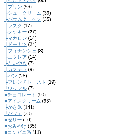
├タルト・パイ
(66)
├プリン
(56)
├シュークリーム
(39)
├バウムクーヘン
(35)
├ラスク
(17)
├クッキー
(27)
├マカロン
(14)
├ドーナツ
(24)
├フィナンシェ
(8)
├エクレア
(14)
├たいやき
(7)
├カステラ
(9)
├パン
(28)
├フレンチトースト
(19)
└ワッフル
(7)
■チョコレート
(90)
■アイスクリーム
(93)
├かき氷
(141)
└パフェ
(30)
■ゼリー
(10)
■おみやげ
(35)
■コンビニ系
(11)