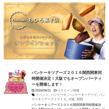
パンケーキツアーズ２０１６関西関東同
時開催決定！大阪でもオープンパーティ
ーを開催します！
2016/04/21
-
├スイーツ情報
イベント
,
パンケーキ
,
パンケーキツアーズ
,
パン
ケーキツアーズ２０１６
,
大阪
,
関西
パンケーキツアーズ２０１６関西関東同時開催決