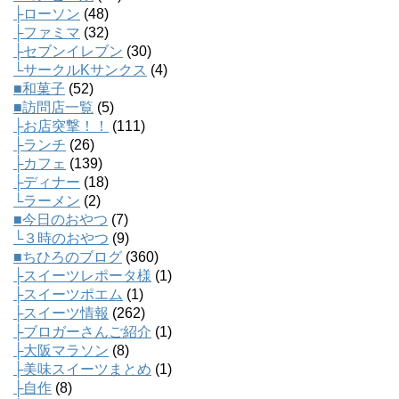
├ローソン
(48)
├ファミマ
(32)
├セブンイレブン
(30)
└サークルKサンクス
(4)
■和菓子
(52)
■訪問店一覧
(5)
├お店突撃！！
(111)
├ランチ
(26)
├カフェ
(139)
├ディナー
(18)
└ラーメン
(2)
■今日のおやつ
(7)
└３時のおやつ
(9)
■ちひろのブログ
(360)
├スイーツレポータ様
(1)
├スイーツポエム
(1)
├スイーツ情報
(262)
├ブロガーさんご紹介
(1)
├大阪マラソン
(8)
├美味スイーツまとめ
(1)
├自作
(8)