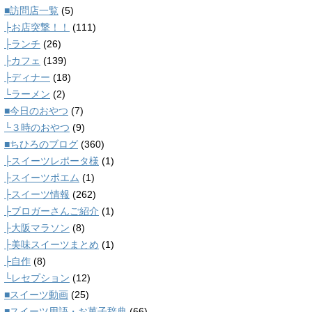
■訪問店一覧
(5)
├お店突撃！！
(111)
├ランチ
(26)
├カフェ
(139)
├ディナー
(18)
└ラーメン
(2)
■今日のおやつ
(7)
└３時のおやつ
(9)
■ちひろのブログ
(360)
├スイーツレポータ様
(1)
├スイーツポエム
(1)
├スイーツ情報
(262)
├ブロガーさんご紹介
(1)
├大阪マラソン
(8)
├美味スイーツまとめ
(1)
├自作
(8)
└レセプション
(12)
■スイーツ動画
(25)
■スイーツ用語・お菓子辞典
(66)