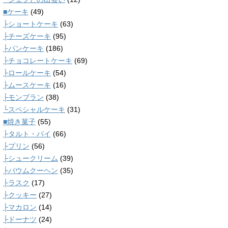
■ケーキ
(49)
├ショートケーキ
(63)
├チーズケーキ
(95)
├パンケーキ
(186)
├チョコレートケーキ
(69)
├ロールケーキ
(54)
├ムースケーキ
(16)
├モンブラン
(38)
└スペシャルケーキ
(31)
■焼き菓子
(55)
├タルト・パイ
(66)
├プリン
(56)
├シュークリーム
(39)
├バウムクーヘン
(35)
├ラスク
(17)
├クッキー
(27)
├マカロン
(14)
├ドーナツ
(24)