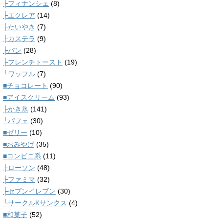
├フィナンシェ
(8)
├エクレア
(14)
├たいやき
(7)
├カステラ
(9)
├パン
(28)
├フレンチトースト
(19)
└ワッフル
(7)
■チョコレート
(90)
■アイスクリーム
(93)
├かき氷
(141)
└パフェ
(30)
■ゼリー
(10)
■おみやげ
(35)
■コンビニ系
(11)
├ローソン
(48)
├ファミマ
(32)
├セブンイレブン
(30)
└サークルKサンクス
(4)
■和菓子
(52)