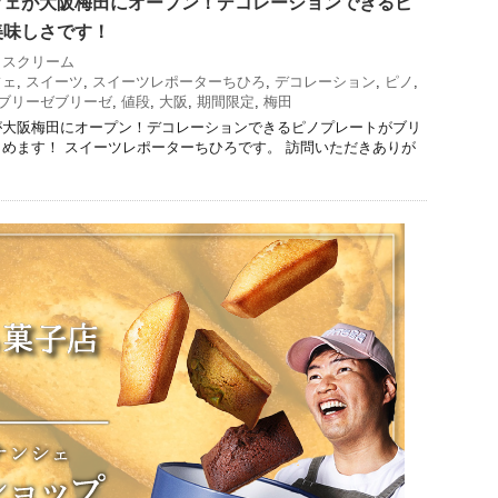
フェが大阪梅田にオープン！デコレーションできるピ
美味しさです！
イスクリーム
フェ
,
スイーツ
,
スイーツレポーターちひろ
,
デコレーション
,
ピノ
,
ブリーゼブリーゼ
,
値段
,
大阪
,
期間限定
,
梅田
が大阪梅田にオープン！デコレーションできるピノプレートがブリ
めます！ スイーツレポーターちひろです。 訪問いただきありが