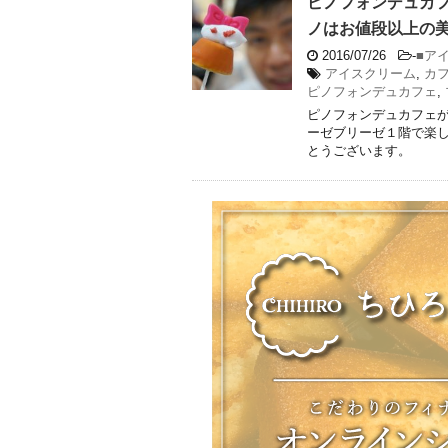
ピノフォンデュカ
ノはお値段以上の
2016/07/26
-
■ア
アイスクリーム
,
カ
ピノフォンデュカフェ
,
ピノフォンデュカフェ
ーゼブリーゼ１階で楽し
とうございます。