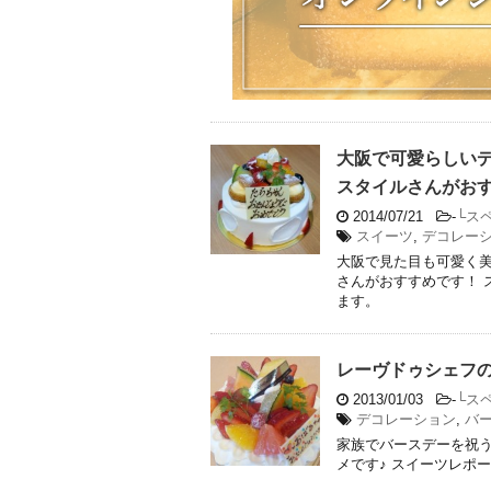
大阪で可愛らしい
スタイルさんがお
2014/07/21
-
└ス
スイーツ
,
デコレー
大阪で見た目も可愛く
さんがおすすめです！ 
ます。
レーヴドゥシェフ
2013/01/03
-
└ス
デコレーション
,
バ
家族でバースデーを祝
メです♪ スイーツレポ