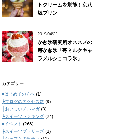
トクリームを堪能！京八
坂プリン
2019/04/22
かき氷研究所オススメの
苺かき氷「苺ミルクキャ
ラメルショコラ氷」
カテゴリー
■はじめての方へ
(1)
├ブログのアクセス数
(9)
├おいしいメルマガ
(3)
└スイーツランキング
(24)
■イベント
(268)
├スイーツブラザーズ
(2)
└シェフとの出会い
(12)