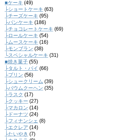
■ケーキ
(49)
├ショートケーキ
(63)
├チーズケーキ
(95)
├パンケーキ
(186)
├チョコレートケーキ
(69)
├ロールケーキ
(54)
├ムースケーキ
(16)
├モンブラン
(38)
└スペシャルケーキ
(31)
■焼き菓子
(55)
├タルト・パイ
(66)
├プリン
(56)
├シュークリーム
(39)
├バウムクーヘン
(35)
├ラスク
(17)
├クッキー
(27)
├マカロン
(14)
├ドーナツ
(24)
├フィナンシェ
(8)
├エクレア
(14)
├たいやき
(7)