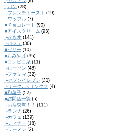
├カステラ
(9)
├パン
(28)
├フレンチトースト
(19)
└ワッフル
(7)
■チョコレート
(90)
■アイスクリーム
(93)
├かき氷
(141)
└パフェ
(30)
■ゼリー
(10)
■おみやげ
(35)
■コンビニ系
(11)
├ローソン
(48)
├ファミマ
(32)
├セブンイレブン
(30)
└サークルKサンクス
(4)
■和菓子
(52)
■訪問店一覧
(5)
├お店突撃！！
(111)
├ランチ
(26)
├カフェ
(139)
├ディナー
(18)
└ラーメン
(2)