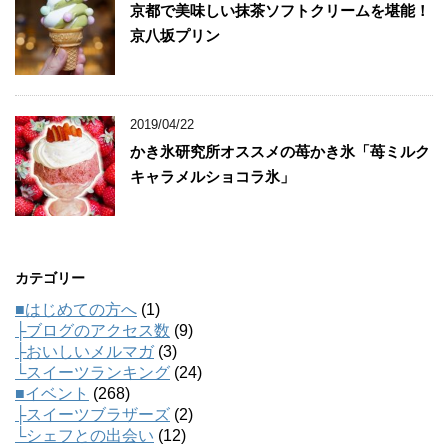
京都で美味しい抹茶ソフトクリームを堪能！
京八坂プリン
2019/04/22
かき氷研究所オススメの苺かき氷「苺ミルク
キャラメルショコラ氷」
カテゴリー
■はじめての方へ
(1)
├ブログのアクセス数
(9)
├おいしいメルマガ
(3)
└スイーツランキング
(24)
■イベント
(268)
├スイーツブラザーズ
(2)
└シェフとの出会い
(12)