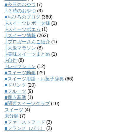
■今日のおやつ
(7)
└３時のおやつ
(9)
■ちひろのブログ
(360)
├スイーツレポータ様
(1)
├スイーツポエム
(1)
├スイーツ情報
(262)
├ブロガーさんご紹介
(1)
├大阪マラソン
(8)
├美味スイーツまとめ
(1)
├自作
(8)
└レセプション
(12)
■スイーツ動画
(25)
■スイーツ用語・お菓子辞典
(66)
■ドリンク
(20)
■フルーツ
(9)
■採点基準
(1)
■関西スイーツクラブ
(10)
スイーツ
(4)
未分類
(7)
■ファーストフード
(3)
■フランス（パリ）
(2)