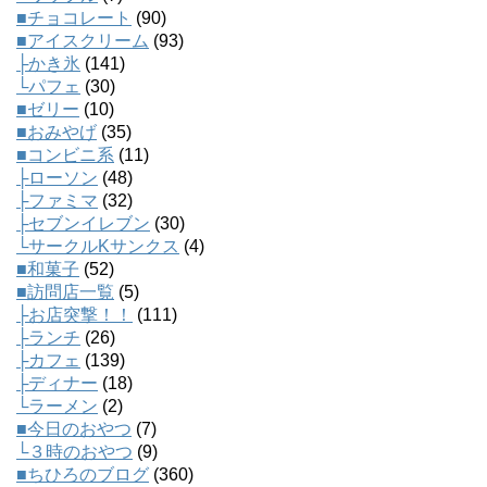
■チョコレート
(90)
■アイスクリーム
(93)
├かき氷
(141)
└パフェ
(30)
■ゼリー
(10)
■おみやげ
(35)
■コンビニ系
(11)
├ローソン
(48)
├ファミマ
(32)
├セブンイレブン
(30)
└サークルKサンクス
(4)
■和菓子
(52)
■訪問店一覧
(5)
├お店突撃！！
(111)
├ランチ
(26)
├カフェ
(139)
├ディナー
(18)
└ラーメン
(2)
■今日のおやつ
(7)
└３時のおやつ
(9)
■ちひろのブログ
(360)