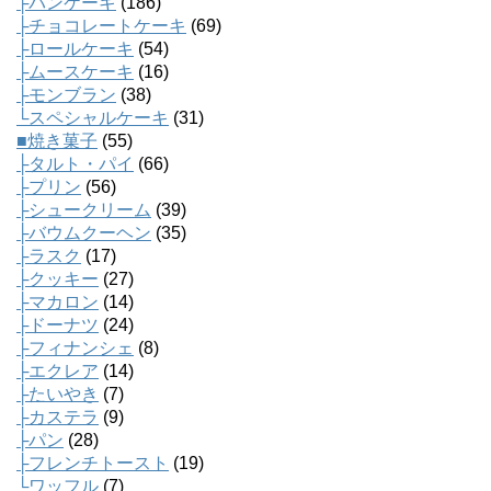
├パンケーキ
(186)
├チョコレートケーキ
(69)
├ロールケーキ
(54)
├ムースケーキ
(16)
├モンブラン
(38)
└スペシャルケーキ
(31)
■焼き菓子
(55)
├タルト・パイ
(66)
├プリン
(56)
├シュークリーム
(39)
├バウムクーヘン
(35)
├ラスク
(17)
├クッキー
(27)
├マカロン
(14)
├ドーナツ
(24)
├フィナンシェ
(8)
├エクレア
(14)
├たいやき
(7)
├カステラ
(9)
├パン
(28)
├フレンチトースト
(19)
└ワッフル
(7)