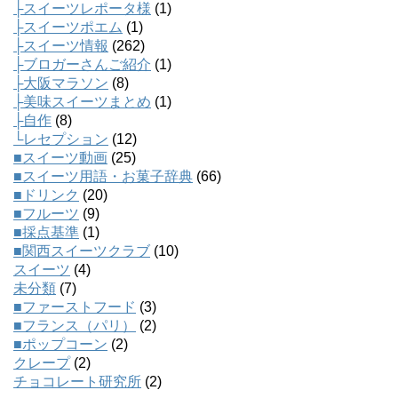
├スイーツレポータ様
(1)
├スイーツポエム
(1)
├スイーツ情報
(262)
├ブロガーさんご紹介
(1)
├大阪マラソン
(8)
├美味スイーツまとめ
(1)
├自作
(8)
└レセプション
(12)
■スイーツ動画
(25)
■スイーツ用語・お菓子辞典
(66)
■ドリンク
(20)
■フルーツ
(9)
■採点基準
(1)
■関西スイーツクラブ
(10)
スイーツ
(4)
未分類
(7)
■ファーストフード
(3)
■フランス（パリ）
(2)
■ポップコーン
(2)
クレープ
(2)
チョコレート研究所
(2)