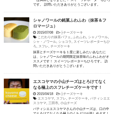
です。 訪問いただきありがとうございます。
シャノワールの銘菓ふわふわ（抹茶＆フ
ロマージュ）
2015/07/08
-
├チーズケーキ
こだわりの抹茶パフェ
,
ふわふわ
,
シャノワール
,
シャ・ノワール
,
ショコラ
,
スイーツレポーターちひ
ろ
,
スフレ
,
チーズケーキ
抹茶とチーズケーキを１度に楽しみたいあなたに
は、シャノワールの期間限定抹茶味のふわふわがオ
ススメです！ スイーツレポーターちひろです。 訪
問いただきありがとうございます。
エスコヤマの小山チーズはとろけてなく
なる極上のスフレチーズケーキです！
2015/04/18
-
├チーズケーキ
エスコヤマ
,
スフレ
,
チーズケーキ
,
パティシエエ
スコヤマ
,
三田市
,
小山チーズ
パティシエエスコヤマさんの小山チーズは、口の中
でとろけてなくなる極上のくちどけが楽しめます！