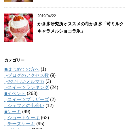
2019/04/22
かき氷研究所オススメの苺かき氷「苺ミルク
キャラメルショコラ氷」
カテゴリー
■はじめての方へ
(1)
├ブログのアクセス数
(9)
├おいしいメルマガ
(3)
└スイーツランキング
(24)
■イベント
(268)
├スイーツブラザーズ
(2)
└シェフとの出会い
(12)
■ケーキ
(49)
├ショートケーキ
(63)
├チーズケーキ
(95)