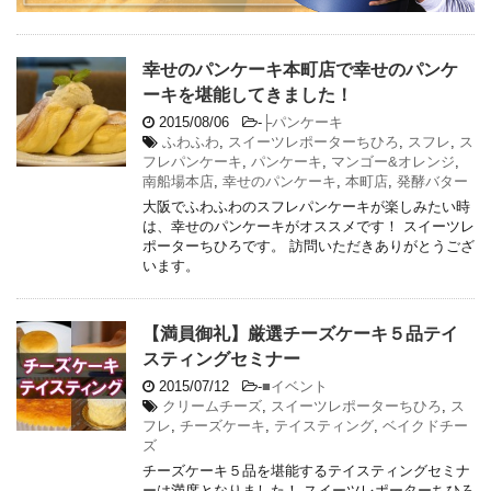
幸せのパンケーキ本町店で幸せのパンケ
ーキを堪能してきました！
2015/08/06
-
├パンケーキ
ふわふわ
,
スイーツレポーターちひろ
,
スフレ
,
ス
フレパンケーキ
,
パンケーキ
,
マンゴー&オレンジ
,
南船場本店
,
幸せのパンケーキ
,
本町店
,
発酵バター
大阪でふわふわのスフレパンケーキが楽しみたい時
は、幸せのパンケーキがオススメです！ スイーツレ
ポーターちひろです。 訪問いただきありがとうござ
います。
【満員御礼】厳選チーズケーキ５品テイ
スティングセミナー
2015/07/12
-
■イベント
クリームチーズ
,
スイーツレポーターちひろ
,
ス
フレ
,
チーズケーキ
,
テイスティング
,
ベイクドチー
ズ
チーズケーキ５品を堪能するテイスティングセミナ
ーは満席となりました！ スイーツレポーターちひろ