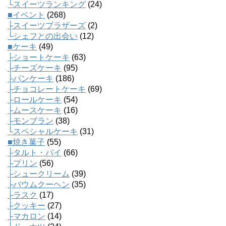
└スイーツランキング
(24)
■イベント
(268)
├スイーツブラザーズ
(2)
└シェフとの出会い
(12)
■ケーキ
(49)
├ショートケーキ
(63)
├チーズケーキ
(95)
├パンケーキ
(186)
├チョコレートケーキ
(69)
├ロールケーキ
(54)
├ムースケーキ
(16)
├モンブラン
(38)
└スペシャルケーキ
(31)
■焼き菓子
(55)
├タルト・パイ
(66)
├プリン
(56)
├シュークリーム
(39)
├バウムクーヘン
(35)
├ラスク
(17)
├クッキー
(27)
├マカロン
(14)