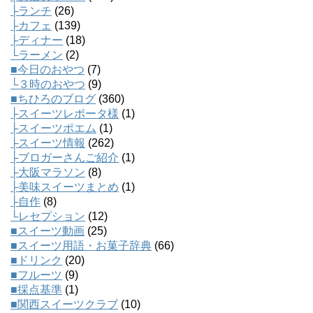
├ランチ
(26)
├カフェ
(139)
├ディナー
(18)
└ラーメン
(2)
■今日のおやつ
(7)
└３時のおやつ
(9)
■ちひろのブログ
(360)
├スイーツレポータ様
(1)
├スイーツポエム
(1)
├スイーツ情報
(262)
├ブロガーさんご紹介
(1)
├大阪マラソン
(8)
├美味スイーツまとめ
(1)
├自作
(8)
└レセプション
(12)
■スイーツ動画
(25)
■スイーツ用語・お菓子辞典
(66)
■ドリンク
(20)
■フルーツ
(9)
■採点基準
(1)
■関西スイーツクラブ
(10)