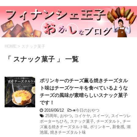
HOME
>
スナック菓子
「 スナック菓子 」 一覧
ポリンキーのチーズ薫る焼きチーズタル
ト味はチーズケーキを食べているような
チーズの風味が素晴らしいスナック菓子
です！
2016/06/12
-
■今日のおやつ
25周年
,
おやつ
,
コイケヤ
,
スイーツ
,
スイーツレ
ポーターちひろ
,
スナック菓子
,
チーズタルト
,
チー
ズ薫る焼きチーズタルト味
,
ポリンキー
,
新食感
,
湖
池屋
,
焼きチーズタルト味