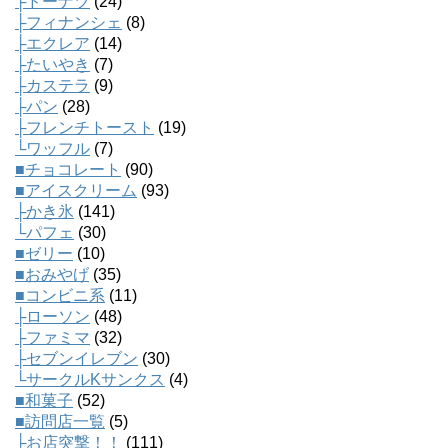
├ドーナツ
(24)
├フィナンシェ
(8)
├エクレア
(14)
├たいやき
(7)
├カステラ
(9)
├パン
(28)
├フレンチトースト
(19)
└ワッフル
(7)
■チョコレート
(90)
■アイスクリーム
(93)
├かき氷
(141)
└パフェ
(30)
■ゼリー
(10)
■おみやげ
(35)
■コンビニ系
(11)
├ローソン
(48)
├ファミマ
(32)
├セブンイレブン
(30)
└サークルKサンクス
(4)
■和菓子
(52)
■訪問店一覧
(5)
├お店突撃！！
(111)