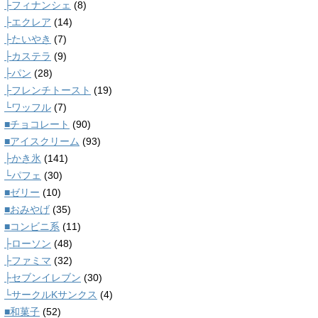
├フィナンシェ
(8)
├エクレア
(14)
├たいやき
(7)
├カステラ
(9)
├パン
(28)
├フレンチトースト
(19)
└ワッフル
(7)
■チョコレート
(90)
■アイスクリーム
(93)
├かき氷
(141)
└パフェ
(30)
■ゼリー
(10)
■おみやげ
(35)
■コンビニ系
(11)
├ローソン
(48)
├ファミマ
(32)
├セブンイレブン
(30)
└サークルKサンクス
(4)
■和菓子
(52)