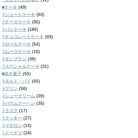
■ケーキ
(49)
├ショートケーキ
(63)
├チーズケーキ
(95)
├パンケーキ
(186)
├チョコレートケーキ
(69)
├ロールケーキ
(54)
├ムースケーキ
(16)
├モンブラン
(38)
└スペシャルケーキ
(31)
■焼き菓子
(55)
├タルト・パイ
(66)
├プリン
(56)
├シュークリーム
(39)
├バウムクーヘン
(35)
├ラスク
(17)
├クッキー
(27)
├マカロン
(14)
├ドーナツ
(24)