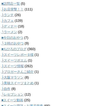
■訪問店一覧
(5)
├お店突撃！！
(111)
├ランチ
(26)
├カフェ
(139)
├ディナー
(18)
└ラーメン
(2)
■今日のおやつ
(7)
└３時のおやつ
(9)
■ちひろのブログ
(360)
├スイーツレポータ様
(1)
├スイーツポエム
(1)
├スイーツ情報
(262)
├ブロガーさんご紹介
(1)
├大阪マラソン
(8)
├美味スイーツまとめ
(1)
├自作
(8)
└レセプション
(12)
■スイーツ動画
(25)
■スイーツ用語・お菓子辞典
(66)