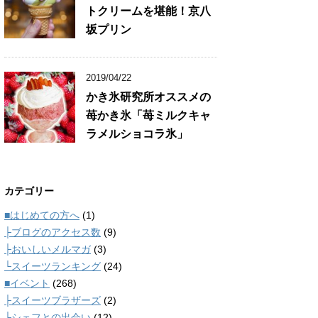
トクリームを堪能！京八
坂プリン
2019/04/22
かき氷研究所オススメの
苺かき氷「苺ミルクキャ
ラメルショコラ氷」
カテゴリー
■はじめての方へ
(1)
├ブログのアクセス数
(9)
├おいしいメルマガ
(3)
└スイーツランキング
(24)
■イベント
(268)
├スイーツブラザーズ
(2)
└シェフとの出会い
(12)