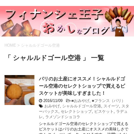
HOME
>
シャルルドゴール空港
「 シャルルドゴール空港 」 一覧
パリのお土産にオススメ！シャルルドゴ
ール空港のセレクトショップで買えるビ
スケットが美味しすぎました！
2016/11/09
-
■おみやげ
,
■フランス（パリ）
おみやげ
,
シャルルドゴール空港
,
スイーツ
,
スタ
ーバックス
,
セレクトショップ
,
ビスケット
,
ラデュ
レ
,
ラメゾンドショコラ
シャルルドゴール空港のセレクトショップで買える
ビスケットはパリのお土産にオススメの美味しさで