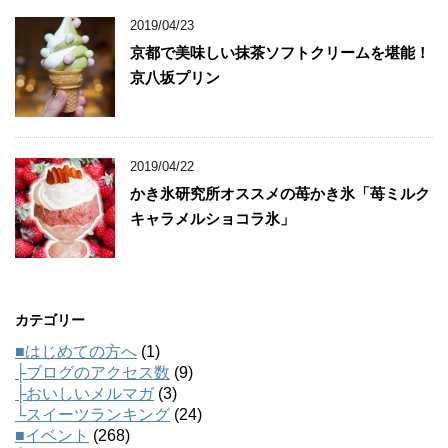
2019/04/23
京都で美味しい抹茶ソフトクリームを堪能！
京八坂プリン
2019/04/22
かき氷研究所オススメの苺かき氷「苺ミルク
キャラメルショコラ氷」
カテゴリー
■はじめての方へ
(1)
├ブログのアクセス数
(9)
├おいしいメルマガ
(3)
└スイーツランキング
(24)
■イベント
(268)