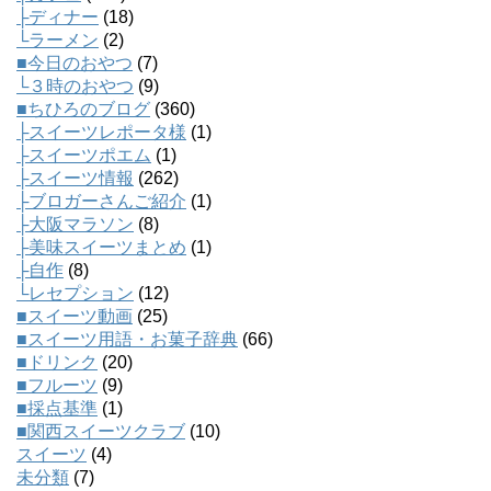
├ディナー
(18)
└ラーメン
(2)
■今日のおやつ
(7)
└３時のおやつ
(9)
■ちひろのブログ
(360)
├スイーツレポータ様
(1)
├スイーツポエム
(1)
├スイーツ情報
(262)
├ブロガーさんご紹介
(1)
├大阪マラソン
(8)
├美味スイーツまとめ
(1)
├自作
(8)
└レセプション
(12)
■スイーツ動画
(25)
■スイーツ用語・お菓子辞典
(66)
■ドリンク
(20)
■フルーツ
(9)
■採点基準
(1)
■関西スイーツクラブ
(10)
スイーツ
(4)
未分類
(7)