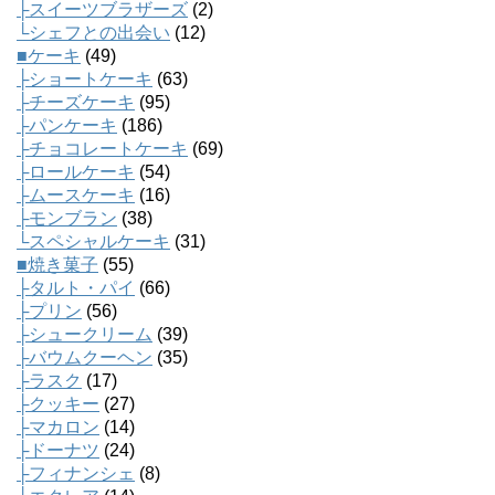
├スイーツブラザーズ
(2)
└シェフとの出会い
(12)
■ケーキ
(49)
├ショートケーキ
(63)
├チーズケーキ
(95)
├パンケーキ
(186)
├チョコレートケーキ
(69)
├ロールケーキ
(54)
├ムースケーキ
(16)
├モンブラン
(38)
└スペシャルケーキ
(31)
■焼き菓子
(55)
├タルト・パイ
(66)
├プリン
(56)
├シュークリーム
(39)
├バウムクーヘン
(35)
├ラスク
(17)
├クッキー
(27)
├マカロン
(14)
├ドーナツ
(24)
├フィナンシェ
(8)