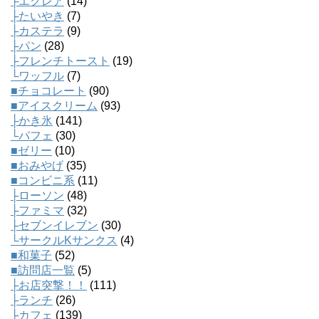
├エクレア
(14)
├たいやき
(7)
├カステラ
(9)
├パン
(28)
├フレンチトースト
(19)
└ワッフル
(7)
■チョコレート
(90)
■アイスクリーム
(93)
├かき氷
(141)
└パフェ
(30)
■ゼリー
(10)
■おみやげ
(35)
■コンビニ系
(11)
├ローソン
(48)
├ファミマ
(32)
├セブンイレブン
(30)
└サークルKサンクス
(4)
■和菓子
(52)
■訪問店一覧
(5)
├お店突撃！！
(111)
├ランチ
(26)
├カフェ
(139)