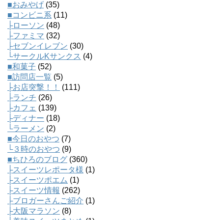
■おみやげ
(35)
■コンビニ系
(11)
├ローソン
(48)
├ファミマ
(32)
├セブンイレブン
(30)
└サークルKサンクス
(4)
■和菓子
(52)
■訪問店一覧
(5)
├お店突撃！！
(111)
├ランチ
(26)
├カフェ
(139)
├ディナー
(18)
└ラーメン
(2)
■今日のおやつ
(7)
└３時のおやつ
(9)
■ちひろのブログ
(360)
├スイーツレポータ様
(1)
├スイーツポエム
(1)
├スイーツ情報
(262)
├ブロガーさんご紹介
(1)
├大阪マラソン
(8)