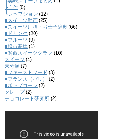
├美味スイーツまとめ
(1)
├自作
(8)
└レセプション
(12)
■スイーツ動画
(25)
■スイーツ用語・お菓子辞典
(66)
■ドリンク
(20)
■フルーツ
(9)
■採点基準
(1)
■関西スイーツクラブ
(10)
スイーツ
(4)
未分類
(7)
■ファーストフード
(3)
■フランス（パリ）
(2)
■ポップコーン
(2)
クレープ
(2)
チョコレート研究所
(2)