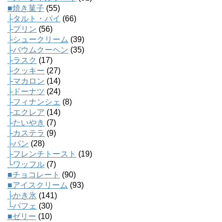
■焼き菓子
(55)
├タルト・パイ
(66)
├プリン
(56)
├シュークリーム
(39)
├バウムクーヘン
(35)
├ラスク
(17)
├クッキー
(27)
├マカロン
(14)
├ドーナツ
(24)
├フィナンシェ
(8)
├エクレア
(14)
├たいやき
(7)
├カステラ
(9)
├パン
(28)
├フレンチトースト
(19)
└ワッフル
(7)
■チョコレート
(90)
■アイスクリーム
(93)
├かき氷
(141)
└パフェ
(30)
■ゼリー
(10)