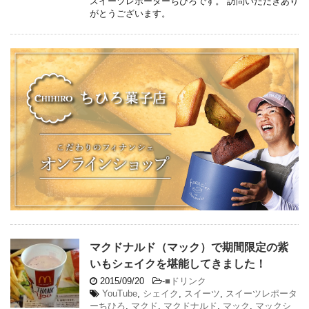
スイーツレポーターちひろです。 訪問いただきあり
がとうございます。
マクドナルド（マック）で期間限定の紫
いもシェイクを堪能してきました！
2015/09/20
-
■ドリンク
YouTube
,
シェイク
,
スイーツ
,
スイーツレポータ
ーちひろ
,
マクド
,
マクドナルド
,
マック
,
マックシ