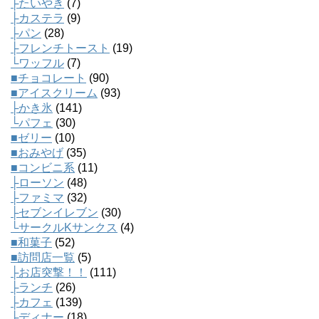
├たいやき
(7)
├カステラ
(9)
├パン
(28)
├フレンチトースト
(19)
└ワッフル
(7)
■チョコレート
(90)
■アイスクリーム
(93)
├かき氷
(141)
└パフェ
(30)
■ゼリー
(10)
■おみやげ
(35)
■コンビニ系
(11)
├ローソン
(48)
├ファミマ
(32)
├セブンイレブン
(30)
└サークルKサンクス
(4)
■和菓子
(52)
■訪問店一覧
(5)
├お店突撃！！
(111)
├ランチ
(26)
├カフェ
(139)
├ディナー
(18)