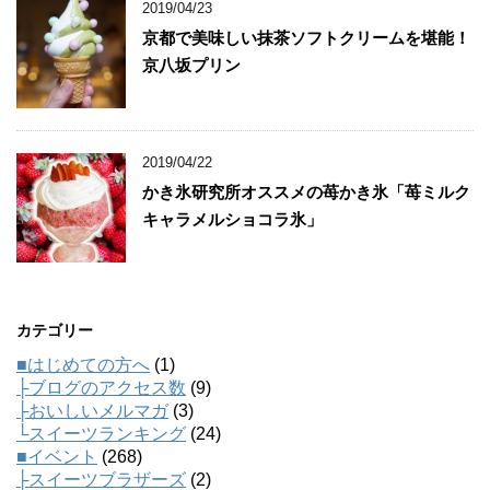
2019/04/23
京都で美味しい抹茶ソフトクリームを堪能！
京八坂プリン
2019/04/22
かき氷研究所オススメの苺かき氷「苺ミルク
キャラメルショコラ氷」
カテゴリー
■はじめての方へ
(1)
├ブログのアクセス数
(9)
├おいしいメルマガ
(3)
└スイーツランキング
(24)
■イベント
(268)
├スイーツブラザーズ
(2)