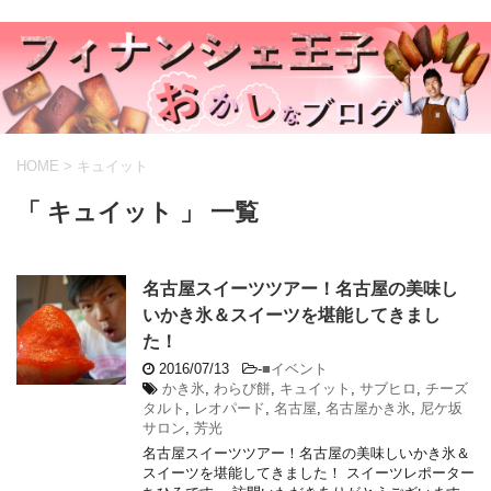
HOME
>
キュイット
「 キュイット 」 一覧
名古屋スイーツツアー！名古屋の美味し
いかき氷＆スイーツを堪能してきまし
た！
2016/07/13
-
■イベント
かき氷
,
わらび餅
,
キュイット
,
サブヒロ
,
チーズ
タルト
,
レオパード
,
名古屋
,
名古屋かき氷
,
尼ケ坂
サロン
,
芳光
名古屋スイーツツアー！名古屋の美味しいかき氷＆
スイーツを堪能してきました！ スイーツレポーター