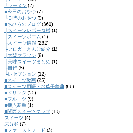
└ラーメン
(2)
■今日のおやつ
(7)
└３時のおやつ
(9)
■ちひろのブログ
(360)
├スイーツレポータ様
(1)
├スイーツポエム
(1)
├スイーツ情報
(262)
├ブロガーさんご紹介
(1)
├大阪マラソン
(8)
├美味スイーツまとめ
(1)
├自作
(8)
└レセプション
(12)
■スイーツ動画
(25)
■スイーツ用語・お菓子辞典
(66)
■ドリンク
(20)
■フルーツ
(9)
■採点基準
(1)
■関西スイーツクラブ
(10)
スイーツ
(4)
未分類
(7)
■ファーストフード
(3)