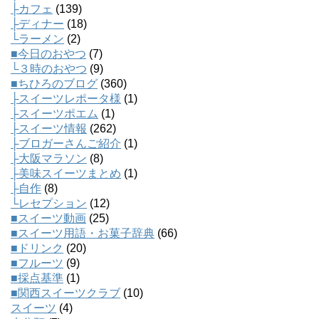
├カフェ
(139)
├ディナー
(18)
└ラーメン
(2)
■今日のおやつ
(7)
└３時のおやつ
(9)
■ちひろのブログ
(360)
├スイーツレポータ様
(1)
├スイーツポエム
(1)
├スイーツ情報
(262)
├ブロガーさんご紹介
(1)
├大阪マラソン
(8)
├美味スイーツまとめ
(1)
├自作
(8)
└レセプション
(12)
■スイーツ動画
(25)
■スイーツ用語・お菓子辞典
(66)
■ドリンク
(20)
■フルーツ
(9)
■採点基準
(1)
■関西スイーツクラブ
(10)
スイーツ
(4)