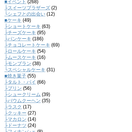
■イベント
(268)
├スイーツブラザーズ
(2)
└シェフとの出会い
(12)
■ケーキ
(49)
├ショートケーキ
(63)
├チーズケーキ
(95)
├パンケーキ
(186)
├チョコレートケーキ
(69)
├ロールケーキ
(54)
├ムースケーキ
(16)
├モンブラン
(38)
└スペシャルケーキ
(31)
■焼き菓子
(55)
├タルト・パイ
(66)
├プリン
(56)
├シュークリーム
(39)
├バウムクーヘン
(35)
├ラスク
(17)
├クッキー
(27)
├マカロン
(14)
├ドーナツ
(24)
├フィナンシェ
(8)