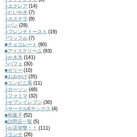
├エクレア
(14)
├たいやき
(7)
├カステラ
(9)
├パン
(28)
├フレンチトースト
(19)
└ワッフル
(7)
■チョコレート
(90)
■アイスクリーム
(93)
├かき氷
(141)
└パフェ
(30)
■ゼリー
(10)
■おみやげ
(35)
■コンビニ系
(11)
├ローソン
(48)
├ファミマ
(32)
├セブンイレブン
(30)
└サークルKサンクス
(4)
■和菓子
(52)
■訪問店一覧
(5)
├お店突撃！！
(111)
├ランチ
(26)