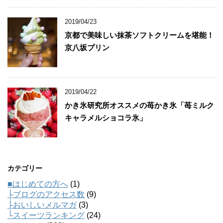
2019/04/23
京都で美味しい抹茶ソフトクリームを堪能！
京八坂プリン
2019/04/22
かき氷研究所オススメの苺かき氷「苺ミルク
キャラメルショコラ氷」
カテゴリー
■はじめての方へ
(1)
├ブログのアクセス数
(9)
├おいしいメルマガ
(3)
└スイーツランキング
(24)