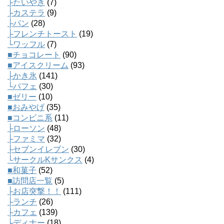
├たいやき
(7)
├カステラ
(9)
├パン
(28)
├フレンチトースト
(19)
└ワッフル
(7)
■チョコレート
(90)
■アイスクリーム
(93)
├かき氷
(141)
└パフェ
(30)
■ゼリー
(10)
■おみやげ
(35)
■コンビニ系
(11)
├ローソン
(48)
├ファミマ
(32)
├セブンイレブン
(30)
└サークルKサンクス
(4)
■和菓子
(52)
■訪問店一覧
(5)
├お店突撃！！
(111)
├ランチ
(26)
├カフェ
(139)
├ディナー
(18)