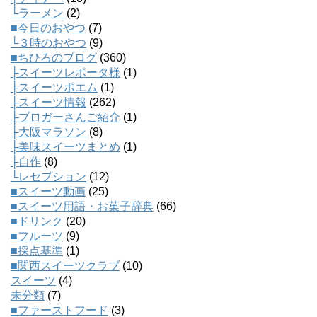
└ラーメン
(2)
■今日のおやつ
(7)
└３時のおやつ
(9)
■ちひろのブログ
(360)
├スイーツレポータ様
(1)
├スイーツポエム
(1)
├スイーツ情報
(262)
├ブロガーさんご紹介
(1)
├大阪マラソン
(8)
├美味スイーツまとめ
(1)
├自作
(8)
└レセプション
(12)
■スイーツ動画
(25)
■スイーツ用語・お菓子辞典
(66)
■ドリンク
(20)
■フルーツ
(9)
■採点基準
(1)
■関西スイーツクラブ
(10)
スイーツ
(4)
未分類
(7)
■ファーストフード
(3)