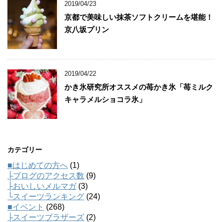
2019/04/23
京都で美味しい抹茶ソフトクリームを堪能！
京八坂プリン
2019/04/22
かき氷研究所オススメの苺かき氷「苺ミルク
キャラメルショコラ氷」
カテゴリー
■はじめての方へ
(1)
├ブログのアクセス数
(9)
├おいしいメルマガ
(3)
└スイーツランキング
(24)
■イベント
(268)
├スイーツブラザーズ
(2)