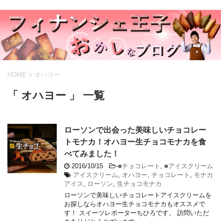
HOME
>
オハヨー
「 オハヨー 」 一覧
ローソンで出会った美味しいチョコレー
トモナカ！オハヨー生チョコモナカを食
べてみました！
2016/10/15
-
■チョコレート
,
■アイスクリーム
アイスクリーム
,
オハヨー
,
チョコレート
,
モナカ
アイス
,
ローソン
,
生チョコモナカ
ローソンで美味しいチョコレートアイスクリームを
お探しならオハヨー生チョコモナカもオススメで
す！ スイーツレポーターちひろです。 訪問いただ