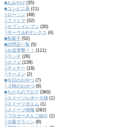
■おみやげ
(35)
■コンビニ系
(11)
├ローソン
(48)
├ファミマ
(32)
├セブンイレブン
(30)
└サークルKサンクス
(4)
■和菓子
(52)
■訪問店一覧
(5)
├お店突撃！！
(111)
├ランチ
(26)
├カフェ
(139)
├ディナー
(18)
└ラーメン
(2)
■今日のおやつ
(7)
└３時のおやつ
(9)
■ちひろのブログ
(360)
├スイーツレポータ様
(1)
├スイーツポエム
(1)
├スイーツ情報
(262)
├ブロガーさんご紹介
(1)
├大阪マラソン
(8)