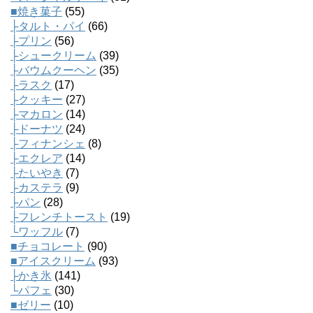
■焼き菓子
(55)
├タルト・パイ
(66)
├プリン
(56)
├シュークリーム
(39)
├バウムクーヘン
(35)
├ラスク
(17)
├クッキー
(27)
├マカロン
(14)
├ドーナツ
(24)
├フィナンシェ
(8)
├エクレア
(14)
├たいやき
(7)
├カステラ
(9)
├パン
(28)
├フレンチトースト
(19)
└ワッフル
(7)
■チョコレート
(90)
■アイスクリーム
(93)
├かき氷
(141)
└パフェ
(30)
■ゼリー
(10)