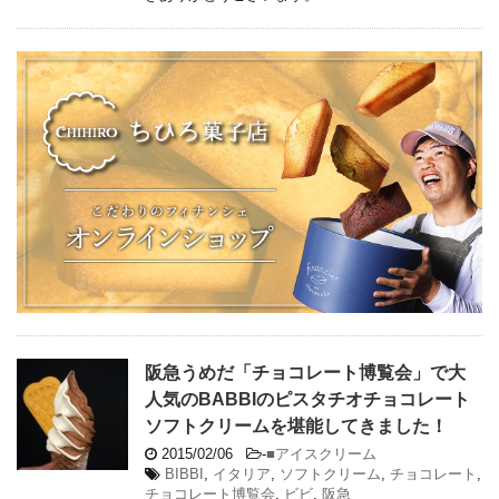
阪急うめだ「チョコレート博覧会」で大
人気のBABBIのピスタチオチョコレート
ソフトクリームを堪能してきました！
2015/02/06
-
■アイスクリーム
BIBBI
,
イタリア
,
ソフトクリーム
,
チョコレート
,
チョコレート博覧会
,
ビビ
,
阪急