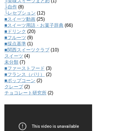
├美味スイーツまとめ
(1)
├自作
(8)
└レセプション
(12)
■スイーツ動画
(25)
■スイーツ用語・お菓子辞典
(66)
■ドリンク
(20)
■フルーツ
(9)
■採点基準
(1)
■関西スイーツクラブ
(10)
スイーツ
(4)
未分類
(7)
■ファーストフード
(3)
■フランス（パリ）
(2)
■ポップコーン
(2)
クレープ
(2)
チョコレート研究所
(2)