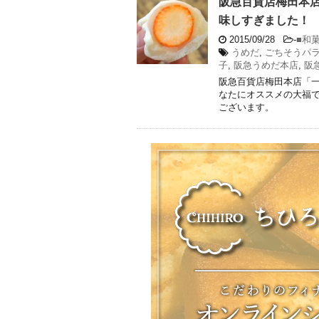
阪急百貨店梅田本
味しすぎました！
2015/09/28
-
■和
うめだ
,
ごちそうパ
子
,
阪急うめだ本店
,
阪
阪急百貨店梅田本店「
なたにオススメの大福で
ございます。