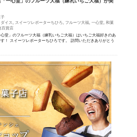
店「一心堂」のフルーツ大福（練乳いちご大福）が美
菓子
ラダイス
,
スイーツレポーターちひろ
,
フルーツ大福
,
一心堂
,
和菓
急百貨店
一心堂」のフルーツ大福（練乳いちご大福）はいちご大福好きのあ
す！ スイーツレポーターちひろです。 訪問いただきありがとう