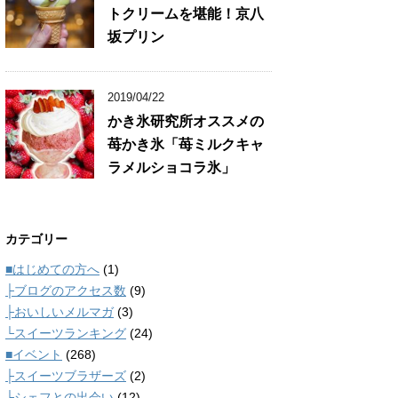
トクリームを堪能！京八
坂プリン
2019/04/22
かき氷研究所オススメの
苺かき氷「苺ミルクキャ
ラメルショコラ氷」
カテゴリー
■はじめての方へ
(1)
├ブログのアクセス数
(9)
├おいしいメルマガ
(3)
└スイーツランキング
(24)
■イベント
(268)
├スイーツブラザーズ
(2)
└シェフとの出会い
(12)