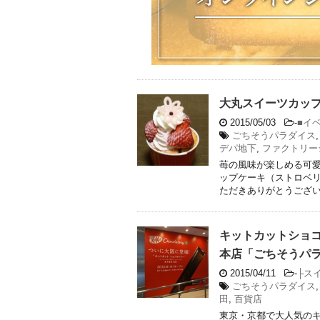
大丸スイーツカッ
2015/05/03
-
■イ
ごちそうパラダイス
デパ地下
,
ファクトリー
苺の風味が楽しめる可
ップケーキ（ストロベリ
ただきありがとうござ
キットカットショ
本店「ごちそうパ
2015/04/11
-
├ス
ごちそうパラダイス
田
,
百貨店
東京・京都で大人気の