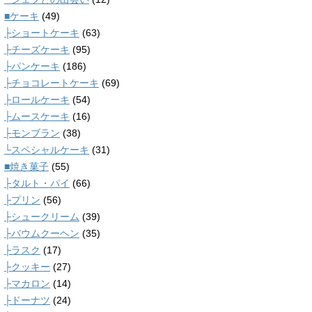
■ケーキ
(49)
├ショートケーキ
(63)
├チーズケーキ
(95)
├パンケーキ
(186)
├チョコレートケーキ
(69)
├ロールケーキ
(54)
├ムースケーキ
(16)
├モンブラン
(38)
└スペシャルケーキ
(31)
■焼き菓子
(55)
├タルト・パイ
(66)
├プリン
(56)
├シュークリーム
(39)
├バウムクーヘン
(35)
├ラスク
(17)
├クッキー
(27)
├マカロン
(14)
├ドーナツ
(24)