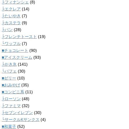
├フィナンシェ
(8)
├エクレア
(14)
├たいやき
(7)
├カステラ
(9)
├パン
(28)
├フレンチトースト
(19)
└ワッフル
(7)
■チョコレート
(90)
■アイスクリーム
(93)
├かき氷
(141)
└パフェ
(30)
■ゼリー
(10)
■おみやげ
(35)
■コンビニ系
(11)
├ローソン
(48)
├ファミマ
(32)
├セブンイレブン
(30)
└サークルKサンクス
(4)
■和菓子
(52)