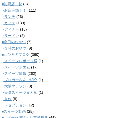
■訪問店一覧
(5)
├お店突撃！！
(111)
├ランチ
(26)
├カフェ
(139)
├ディナー
(18)
└ラーメン
(2)
■今日のおやつ
(7)
└３時のおやつ
(9)
■ちひろのブログ
(360)
├スイーツレポータ様
(1)
├スイーツポエム
(1)
├スイーツ情報
(262)
├ブロガーさんご紹介
(1)
├大阪マラソン
(8)
├美味スイーツまとめ
(1)
├自作
(8)
└レセプション
(12)
■スイーツ動画
(25)
■スイーツ用語・お菓子辞典
(66)