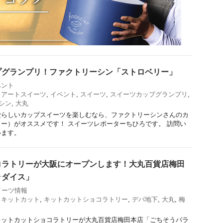
プグランプリ！ファクトリーシン「ストロベリー」
ベント
,
アートスイーツ
,
イベント
,
スイーツ
,
スイーツカップグランプリ
,
シン
,
大丸
愛らしいカップスイーツを楽しむなら、ファクトリーシンさんのカ
ー）がオススメです！ スイーツレポーターちひろです。 訪問い
います。
コラトリーが大阪にオープンします！大丸百貨店梅田
ラダイス」
イーツ情報
,
キットカット
,
キットカットショコラトリー
,
デパ地下
,
大丸
,
梅
キットカットショコラトリーが大丸百貨店梅田本店「ごちそうパラ