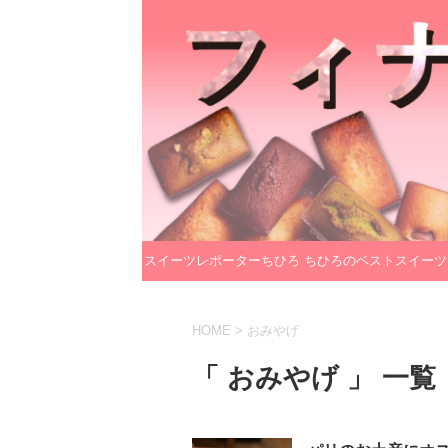
スイーツレポーターちひろ
ちひろのベストスイーツ
のプロフィール
レクション
HOME
>
おみやげ
「 おみやげ 」 一覧