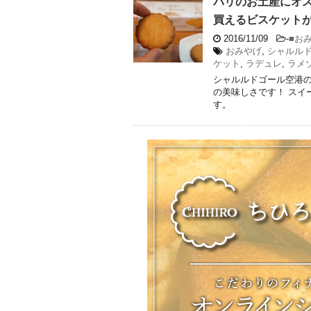
パリのお土産にオ
買えるビスケット
2016/11/09
-
■お
おみやげ
,
シャルル
ケット
,
ラデュレ
,
ラメ
シャルルドゴール空港
の美味しさです！ スイ
す。