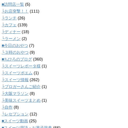
■訪問店一覧
(5)
├お店突撃！！
(111)
├ランチ
(26)
├カフェ
(139)
├ディナー
(18)
└ラーメン
(2)
■今日のおやつ
(7)
└３時のおやつ
(9)
■ちひろのブログ
(360)
├スイーツレポータ様
(1)
├スイーツポエム
(1)
├スイーツ情報
(262)
├ブロガーさんご紹介
(1)
├大阪マラソン
(8)
├美味スイーツまとめ
(1)
├自作
(8)
└レセプション
(12)
■スイーツ動画
(25)
■スイーツ用語・お菓子辞典
(66)