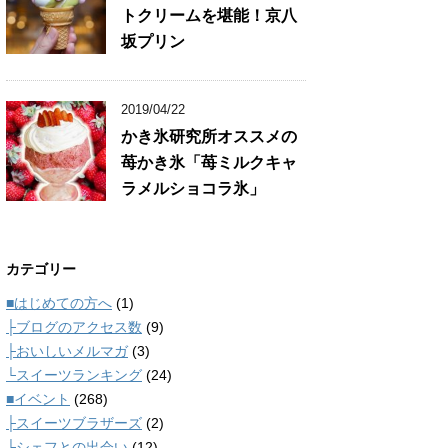
トクリームを堪能！京八
坂プリン
2019/04/22
かき氷研究所オススメの
苺かき氷「苺ミルクキャ
ラメルショコラ氷」
カテゴリー
■はじめての方へ
(1)
├ブログのアクセス数
(9)
├おいしいメルマガ
(3)
└スイーツランキング
(24)
■イベント
(268)
├スイーツブラザーズ
(2)
└シェフとの出会い
(12)