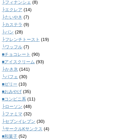
├フィナンシェ
(8)
├エクレア
(14)
├たいやき
(7)
├カステラ
(9)
├パン
(28)
├フレンチトースト
(19)
└ワッフル
(7)
■チョコレート
(90)
■アイスクリーム
(93)
├かき氷
(141)
└パフェ
(30)
■ゼリー
(10)
■おみやげ
(35)
■コンビニ系
(11)
├ローソン
(48)
├ファミマ
(32)
├セブンイレブン
(30)
└サークルKサンクス
(4)
■和菓子
(52)