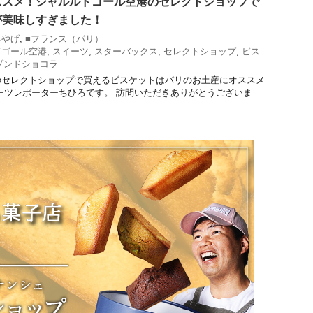
ススメ！シャルルドゴール空港のセレクトショップで
が美味しすぎました！
みやげ
,
■フランス（パリ）
ドゴール空港
,
スイーツ
,
スターバックス
,
セレクトショップ
,
ビス
ゾンドショコラ
のセレクトショップで買えるビスケットはパリのお土産にオススメ
ーツレポーターちひろです。 訪問いただきありがとうございま