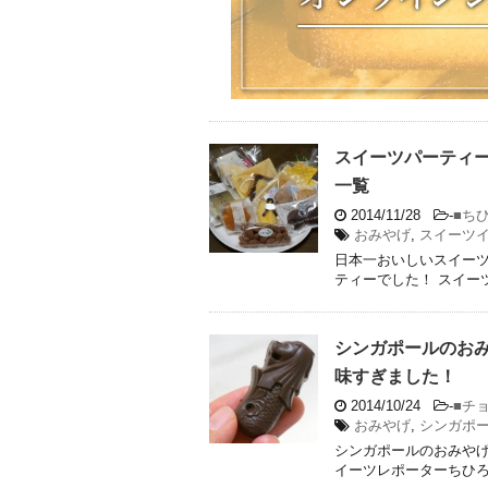
スイーツパーティー
一覧
2014/11/28
-
■ち
おみやげ
,
スイーツ
日本一おいしいスイーツ
ティーでした！ スイー
シンガポールのお
味すぎました！
2014/10/24
-
■チ
おみやげ
,
シンガポ
シンガポールのおみやげ
イーツレポーターちひろ