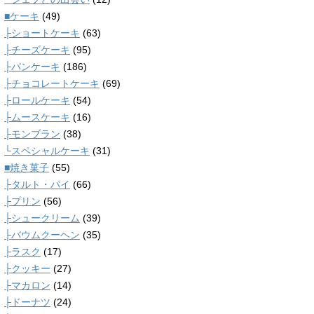
■ケーキ
(49)
├ショートケーキ
(63)
├チーズケーキ
(95)
├パンケーキ
(186)
├チョコレートケーキ
(69)
├ロールケーキ
(54)
├ムースケーキ
(16)
├モンブラン
(38)
└スペシャルケーキ
(31)
■焼き菓子
(55)
├タルト・パイ
(66)
├プリン
(56)
├シュークリーム
(39)
├バウムクーヘン
(35)
├ラスク
(17)
├クッキー
(27)
├マカロン
(14)
├ドーナツ
(24)