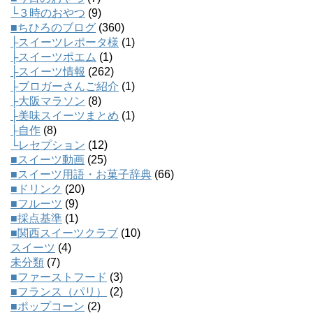
└３時のおやつ
(9)
■ちひろのブログ
(360)
├スイーツレポータ様
(1)
├スイーツポエム
(1)
├スイーツ情報
(262)
├ブロガーさんご紹介
(1)
├大阪マラソン
(8)
├美味スイーツまとめ
(1)
├自作
(8)
└レセプション
(12)
■スイーツ動画
(25)
■スイーツ用語・お菓子辞典
(66)
■ドリンク
(20)
■フルーツ
(9)
■採点基準
(1)
■関西スイーツクラブ
(10)
スイーツ
(4)
未分類
(7)
■ファーストフード
(3)
■フランス（パリ）
(2)
■ポップコーン
(2)