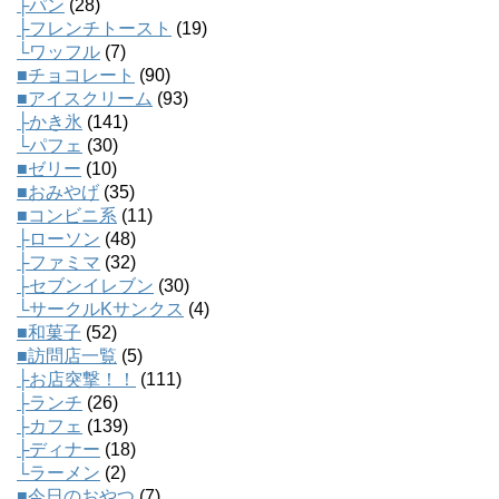
├パン
(28)
├フレンチトースト
(19)
└ワッフル
(7)
■チョコレート
(90)
■アイスクリーム
(93)
├かき氷
(141)
└パフェ
(30)
■ゼリー
(10)
■おみやげ
(35)
■コンビニ系
(11)
├ローソン
(48)
├ファミマ
(32)
├セブンイレブン
(30)
└サークルKサンクス
(4)
■和菓子
(52)
■訪問店一覧
(5)
├お店突撃！！
(111)
├ランチ
(26)
├カフェ
(139)
├ディナー
(18)
└ラーメン
(2)
■今日のおやつ
(7)