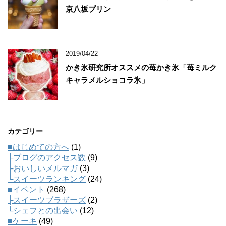
京八坂プリン
2019/04/22
かき氷研究所オススメの苺かき氷「苺ミルク
キャラメルショコラ氷」
カテゴリー
■はじめての方へ
(1)
├ブログのアクセス数
(9)
├おいしいメルマガ
(3)
└スイーツランキング
(24)
■イベント
(268)
├スイーツブラザーズ
(2)
└シェフとの出会い
(12)
■ケーキ
(49)