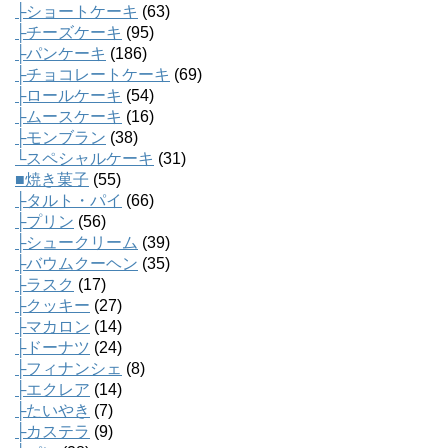
├ショートケーキ
(63)
├チーズケーキ
(95)
├パンケーキ
(186)
├チョコレートケーキ
(69)
├ロールケーキ
(54)
├ムースケーキ
(16)
├モンブラン
(38)
└スペシャルケーキ
(31)
■焼き菓子
(55)
├タルト・パイ
(66)
├プリン
(56)
├シュークリーム
(39)
├バウムクーヘン
(35)
├ラスク
(17)
├クッキー
(27)
├マカロン
(14)
├ドーナツ
(24)
├フィナンシェ
(8)
├エクレア
(14)
├たいやき
(7)
├カステラ
(9)