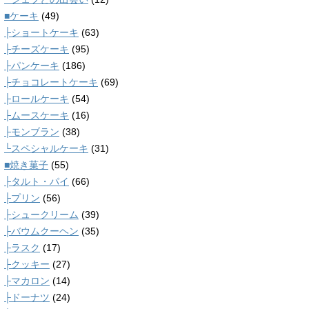
■ケーキ
(49)
├ショートケーキ
(63)
├チーズケーキ
(95)
├パンケーキ
(186)
├チョコレートケーキ
(69)
├ロールケーキ
(54)
├ムースケーキ
(16)
├モンブラン
(38)
└スペシャルケーキ
(31)
■焼き菓子
(55)
├タルト・パイ
(66)
├プリン
(56)
├シュークリーム
(39)
├バウムクーヘン
(35)
├ラスク
(17)
├クッキー
(27)
├マカロン
(14)
├ドーナツ
(24)