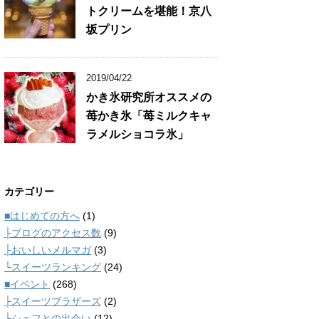
トクリームを堪能！京八
坂プリン
2019/04/22
かき氷研究所オススメの
苺かき氷「苺ミルクキャ
ラメルショコラ氷」
カテゴリー
■はじめての方へ
(1)
├ブログのアクセス数
(9)
├おいしいメルマガ
(3)
└スイーツランキング
(24)
■イベント
(268)
├スイーツブラザーズ
(2)
└シェフとの出会い
(12)