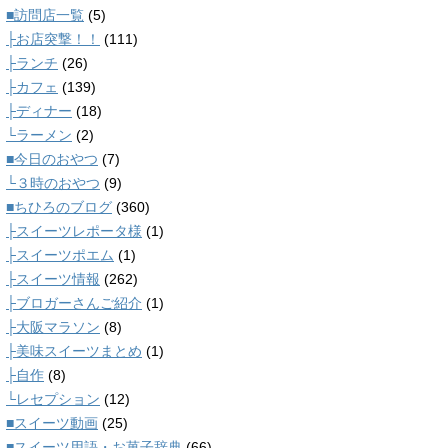
■訪問店一覧
(5)
├お店突撃！！
(111)
├ランチ
(26)
├カフェ
(139)
├ディナー
(18)
└ラーメン
(2)
■今日のおやつ
(7)
└３時のおやつ
(9)
■ちひろのブログ
(360)
├スイーツレポータ様
(1)
├スイーツポエム
(1)
├スイーツ情報
(262)
├ブロガーさんご紹介
(1)
├大阪マラソン
(8)
├美味スイーツまとめ
(1)
├自作
(8)
└レセプション
(12)
■スイーツ動画
(25)
■スイーツ用語・お菓子辞典
(66)