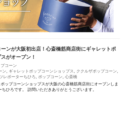
コーンが大阪初出店！心斎橋筋商店街にギャレットポ
プスがオープン！
ップコーン
ーン
,
ギャレットポップコーンショップス
,
ククルザポップコーン
,
ツレポーターちひろ
,
ポップコーン
,
心斎橋
トポップコーンショップスが大阪の心斎橋筋商店街にオープンしま
ーちひろです。 訪問いただきありがとうございます。