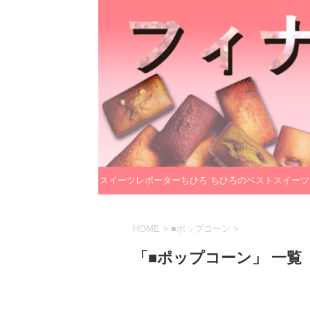
スイーツレポーターちひろ
ちひろのベストスイーツ
のプロフィール
レクション
HOME
>
■ポップコーン
>
「■ポップコーン」 一覧