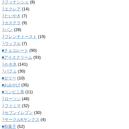
├フィナンシェ
(8)
├エクレア
(14)
├たいやき
(7)
├カステラ
(9)
├パン
(28)
├フレンチトースト
(19)
└ワッフル
(7)
■チョコレート
(90)
■アイスクリーム
(93)
├かき氷
(141)
└パフェ
(30)
■ゼリー
(10)
■おみやげ
(35)
■コンビニ系
(11)
├ローソン
(48)
├ファミマ
(32)
├セブンイレブン
(30)
└サークルKサンクス
(4)
■和菓子
(52)