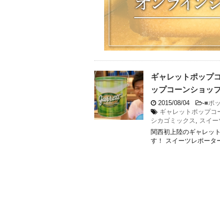
ギャレットポップ
ップコーンショッ
2015/08/04
-
■ポ
ギャレットポップコ
シカゴミックス
,
スイー
関西初上陸のギャレッ
す！ スイーツレポータ