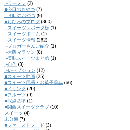
└ラーメン
(2)
■今日のおやつ
(7)
└３時のおやつ
(9)
■ちひろのブログ
(360)
├スイーツレポータ様
(1)
├スイーツポエム
(1)
├スイーツ情報
(262)
├ブロガーさんご紹介
(1)
├大阪マラソン
(8)
├美味スイーツまとめ
(1)
├自作
(8)
└レセプション
(12)
■スイーツ動画
(25)
■スイーツ用語・お菓子辞典
(66)
■ドリンク
(20)
■フルーツ
(9)
■採点基準
(1)
■関西スイーツクラブ
(10)
スイーツ
(4)
未分類
(7)
■ファーストフード
(3)