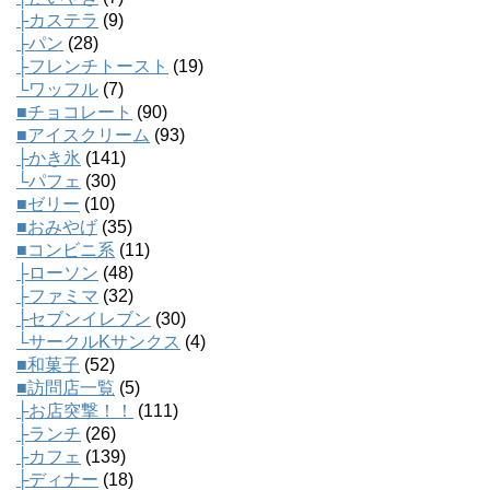
├カステラ
(9)
├パン
(28)
├フレンチトースト
(19)
└ワッフル
(7)
■チョコレート
(90)
■アイスクリーム
(93)
├かき氷
(141)
└パフェ
(30)
■ゼリー
(10)
■おみやげ
(35)
■コンビニ系
(11)
├ローソン
(48)
├ファミマ
(32)
├セブンイレブン
(30)
└サークルKサンクス
(4)
■和菓子
(52)
■訪問店一覧
(5)
├お店突撃！！
(111)
├ランチ
(26)
├カフェ
(139)
├ディナー
(18)