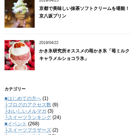
2019/04/23
京都で美味しい抹茶ソフトクリームを堪能！
京八坂プリン
2019/04/22
かき氷研究所オススメの苺かき氷「苺ミルク
キャラメルショコラ氷」
カテゴリー
■はじめての方へ
(1)
├ブログのアクセス数
(9)
├おいしいメルマガ
(3)
└スイーツランキング
(24)
■イベント
(268)
├スイーツブラザーズ
(2)