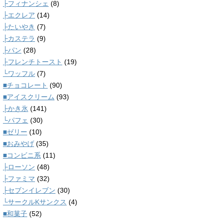
├フィナンシェ
(8)
├エクレア
(14)
├たいやき
(7)
├カステラ
(9)
├パン
(28)
├フレンチトースト
(19)
└ワッフル
(7)
■チョコレート
(90)
■アイスクリーム
(93)
├かき氷
(141)
└パフェ
(30)
■ゼリー
(10)
■おみやげ
(35)
■コンビニ系
(11)
├ローソン
(48)
├ファミマ
(32)
├セブンイレブン
(30)
└サークルKサンクス
(4)
■和菓子
(52)