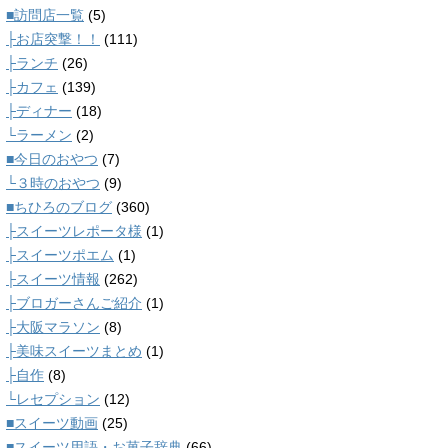
■訪問店一覧
(5)
├お店突撃！！
(111)
├ランチ
(26)
├カフェ
(139)
├ディナー
(18)
└ラーメン
(2)
■今日のおやつ
(7)
└３時のおやつ
(9)
■ちひろのブログ
(360)
├スイーツレポータ様
(1)
├スイーツポエム
(1)
├スイーツ情報
(262)
├ブロガーさんご紹介
(1)
├大阪マラソン
(8)
├美味スイーツまとめ
(1)
├自作
(8)
└レセプション
(12)
■スイーツ動画
(25)
■スイーツ用語・お菓子辞典
(66)