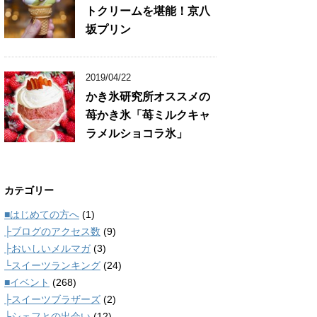
トクリームを堪能！京八
坂プリン
2019/04/22
かき氷研究所オススメの
苺かき氷「苺ミルクキャ
ラメルショコラ氷」
カテゴリー
■はじめての方へ
(1)
├ブログのアクセス数
(9)
├おいしいメルマガ
(3)
└スイーツランキング
(24)
■イベント
(268)
├スイーツブラザーズ
(2)
└シェフとの出会い
(12)