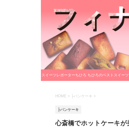
スイーツレポーターちひろ
ちひろのベストスイーツ
のプロフィール
レクション
HOME
>
├パンケーキ
>
├パンケーキ
心斎橋でホットケーキが