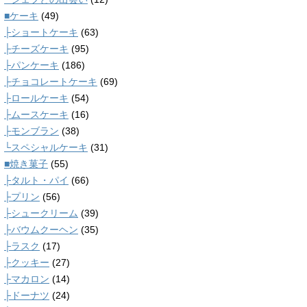
■ケーキ
(49)
├ショートケーキ
(63)
├チーズケーキ
(95)
├パンケーキ
(186)
├チョコレートケーキ
(69)
├ロールケーキ
(54)
├ムースケーキ
(16)
├モンブラン
(38)
└スペシャルケーキ
(31)
■焼き菓子
(55)
├タルト・パイ
(66)
├プリン
(56)
├シュークリーム
(39)
├バウムクーヘン
(35)
├ラスク
(17)
├クッキー
(27)
├マカロン
(14)
├ドーナツ
(24)