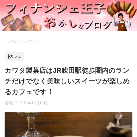
HOME
>
├カフェ
>
├カフェ
カワタ製菓店はJR吹田駅徒歩圏内のラン
チだけでなく美味しいスイーツが楽しめ
るカフェです！
投稿日：
2016年11月10日