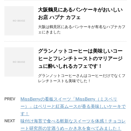
大阪鶴見にあるパンケーキがおいしい
お店 ハプナ カフェ
大阪は鶴見区にあるパンケーキが有名なハプナカフ
ェにきました
グランノットコーヒーは美味しいコー
ヒーとフレンチトーストのマリアージ
ュに酔いしれるカフェです！
グランノットコーヒーさんはコーヒーだけでなくフ
レンチトーストも美味でした！
PREV
MissBerryの看板スイーツ「MissBerry（ミスベリ
ー）」はベリーと紅茶ムースが香る美味しいケーキで
す！
NEXT
味付け海苔で食べる斬新なスイーツを体感！チョコレ
ート研究所の甘酒うめ～かき氷を食べてみました！