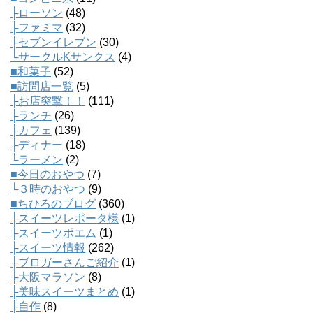
├ローソン
(48)
├ファミマ
(32)
├セブンイレブン
(30)
└サークルKサンクス
(4)
■和菓子
(52)
■訪問店一覧
(5)
├お店突撃！！
(111)
├ランチ
(26)
├カフェ
(139)
├ディナー
(18)
└ラーメン
(2)
■今日のおやつ
(7)
└３時のおやつ
(9)
■ちひろのブログ
(360)
├スイーツレポータ様
(1)
├スイーツポエム
(1)
├スイーツ情報
(262)
├ブロガーさんご紹介
(1)
├大阪マラソン
(8)
├美味スイーツまとめ
(1)
├自作
(8)