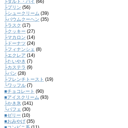
├タルト・パイ
(66)
├プリン
(56)
├シュークリーム
(39)
├バウムクーヘン
(35)
├ラスク
(17)
├クッキー
(27)
├マカロン
(14)
├ドーナツ
(24)
├フィナンシェ
(8)
├エクレア
(14)
├たいやき
(7)
├カステラ
(9)
├パン
(28)
├フレンチトースト
(19)
└ワッフル
(7)
■チョコレート
(90)
■アイスクリーム
(93)
├かき氷
(141)
└パフェ
(30)
■ゼリー
(10)
■おみやげ
(35)
■コンビニ系
(11)