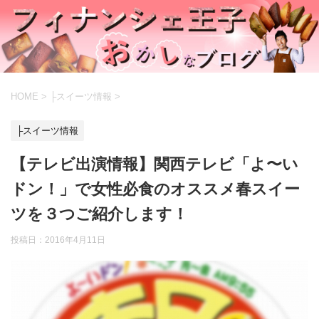
HOME
>
├スイーツ情報
>
├スイーツ情報
【テレビ出演情報】関西テレビ「よ〜い
ドン！」で女性必食のオススメ春スイー
ツを３つご紹介します！
投稿日：
2016年4月11日