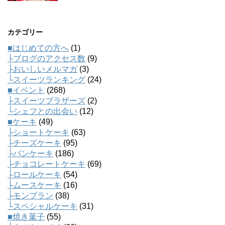
カテゴリー
■はじめての方へ
(1)
├ブログのアクセス数
(9)
├おいしいメルマガ
(3)
└スイーツランキング
(24)
■イベント
(268)
├スイーツブラザーズ
(2)
└シェフとの出会い
(12)
■ケーキ
(49)
├ショートケーキ
(63)
├チーズケーキ
(95)
├パンケーキ
(186)
├チョコレートケーキ
(69)
├ロールケーキ
(54)
├ムースケーキ
(16)
├モンブラン
(38)
└スペシャルケーキ
(31)
■焼き菓子
(55)