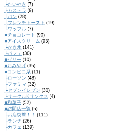
├たいやき
(7)
├カステラ
(9)
├パン
(28)
├フレンチトースト
(19)
└ワッフル
(7)
■チョコレート
(90)
■アイスクリーム
(93)
├かき氷
(141)
└パフェ
(30)
■ゼリー
(10)
■おみやげ
(35)
■コンビニ系
(11)
├ローソン
(48)
├ファミマ
(32)
├セブンイレブン
(30)
└サークルKサンクス
(4)
■和菓子
(52)
■訪問店一覧
(5)
├お店突撃！！
(111)
├ランチ
(26)
├カフェ
(139)