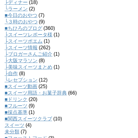
├ディナー
(18)
└ラーメン
(2)
■今日のおやつ
(7)
└３時のおやつ
(9)
■ちひろのブログ
(360)
├スイーツレポータ様
(1)
├スイーツポエム
(1)
├スイーツ情報
(262)
├ブロガーさんご紹介
(1)
├大阪マラソン
(8)
├美味スイーツまとめ
(1)
├自作
(8)
└レセプション
(12)
■スイーツ動画
(25)
■スイーツ用語・お菓子辞典
(66)
■ドリンク
(20)
■フルーツ
(9)
■採点基準
(1)
■関西スイーツクラブ
(10)
スイーツ
(4)
未分類
(7)