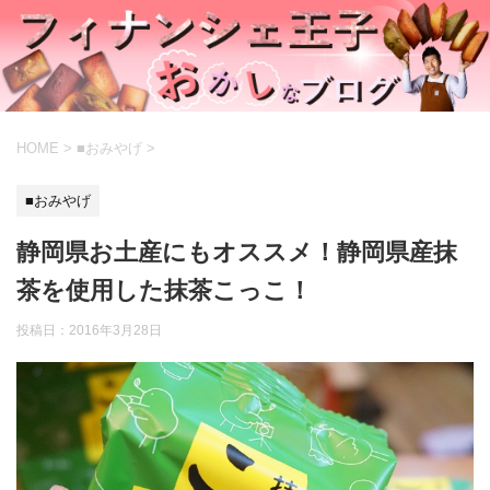
HOME
>
■おみやげ
>
■おみやげ
静岡県お土産にもオススメ！静岡県産抹
茶を使用した抹茶こっこ！
投稿日：
2016年3月28日