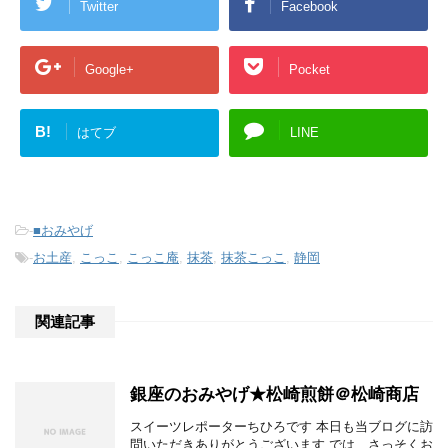
Twitter
Facebook
Google+
Pocket
B!
はてブ
LINE
-
■おみやげ
-
お土産
,
こっこ
,
こっこ庵
,
抹茶
,
抹茶こっこ
,
静岡
関連記事
銀座のおみやげ★松崎煎餅＠松崎商店
スイーツレポーターちひろです 本日も当ブログに訪
問いただきありがとうございます では、さっそくお