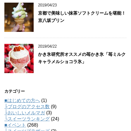
2019/04/23
京都で美味しい抹茶ソフトクリームを堪能！
京八坂プリン
2019/04/22
かき氷研究所オススメの苺かき氷「苺ミルク
キャラメルショコラ氷」
カテゴリー
■はじめての方へ
(1)
├ブログのアクセス数
(9)
├おいしいメルマガ
(3)
└スイーツランキング
(24)
■イベント
(268)