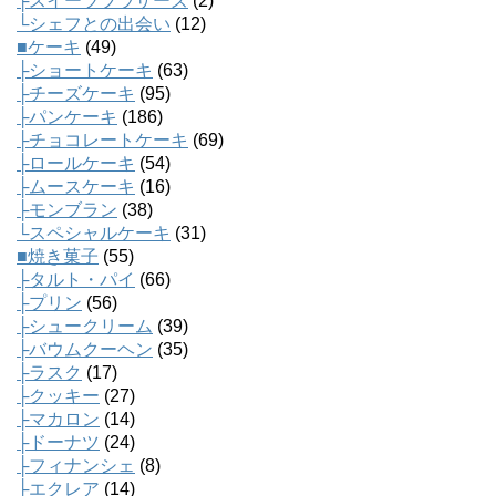
├スイーツブラザーズ
(2)
└シェフとの出会い
(12)
■ケーキ
(49)
├ショートケーキ
(63)
├チーズケーキ
(95)
├パンケーキ
(186)
├チョコレートケーキ
(69)
├ロールケーキ
(54)
├ムースケーキ
(16)
├モンブラン
(38)
└スペシャルケーキ
(31)
■焼き菓子
(55)
├タルト・パイ
(66)
├プリン
(56)
├シュークリーム
(39)
├バウムクーヘン
(35)
├ラスク
(17)
├クッキー
(27)
├マカロン
(14)
├ドーナツ
(24)
├フィナンシェ
(8)
├エクレア
(14)